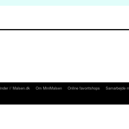
inder // Malsen.dk
Om MiniMalsen
Online favoritshops
Samarbejde m