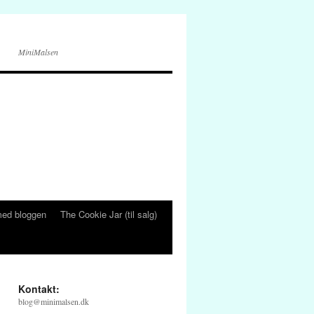
MiniMalsen
ed bloggen
The Cookie Jar (til salg)
Kontakt:
blog@minimalsen.dk