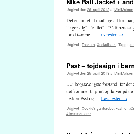
Nike Ball Jacket + and
Udgivet den
26. april 2013
af
MiniMalsen
Det er farligt at modtage alt for m
“lagersalg”, “outlet”, “72 timers sal
for at tømme …
Læs resten
→
Udgivet i
Fashion
,
Ønskelisten
|
Tagget
d
Psst – tøjdesign i bø
Udgivet den
25. april 2013
af
MiniMalsen
….i bogstaveligste forstand, for det 
det kommer til print og farver på d
hedder Psst og …
Læs resten
→
Udgivet i
Cookie's garderobe
,
Fashion
,
Øn
4 kommentarer