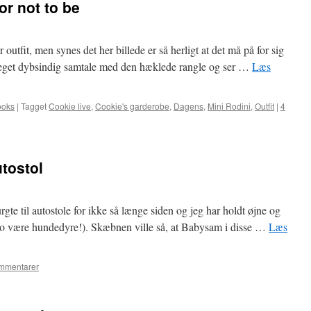
or not to be
r outfit, men synes det her billede er så herligt at det må på for sig
 meget dybsindig samtale med den hæklede rangle og ser …
Læs
ooks
|
Tagget
Cookie live
,
Cookie's garderobe
,
Dagens
,
Mini Rodini
,
Outfit
|
4
utostol
urgte til autostole for ikke så længe siden og jeg har holdt øjne og
 jo være hundedyre!). Skæbnen ville så, at Babysam i disse …
Læs
mmentarer