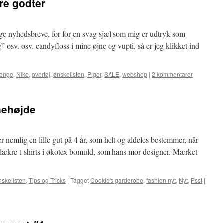
re godter
ange nyhedsbreve, for for en svag sjæl som mig er udtryk som
g” osv. osv. candyfloss i mine øjne og vupti, så er jeg klikket ind
renge
,
Nike
,
overtøj
,
ønskelisten
,
Piger
,
SALE
,
webshop
|
2 kommentarer
rnehøjde
er nemlig en lille gut på 4 år, som helt og aldeles bestemmer, når
e lækre t-shirts i økotex bomuld, som hans mor designer. Mærket
skelisten
,
Tips og Tricks
|
Tagget
Cookie's garderobe
,
fashion nyt
,
Nyt
,
Psst
|