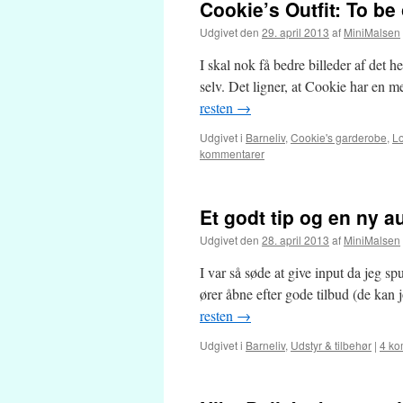
Cookie’s Outfit: To be 
Udgivet den
29. april 2013
af
MiniMalsen
I skal nok få bedre billeder af det he
selv. Det ligner, at Cookie har en
resten
→
Udgivet i
Barneliv
,
Cookie's garderobe
,
L
kommentarer
Et godt tip og en ny a
Udgivet den
28. april 2013
af
MiniMalsen
I var så søde at give input da jeg sp
ører åbne efter gode tilbud (de kan
resten
→
Udgivet i
Barneliv
,
Udstyr & tilbehør
|
4 ko