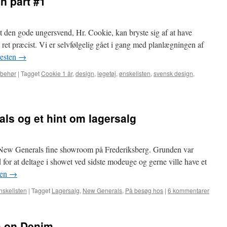
en part #1
t den gode ungersvend, Hr. Cookie, kan bryste sig af at have
j ret præcist. Vi er selvfølgelig gået i gang med planlægningen af
esten
→
ilbehør
|
Tagget
Cookie 1 år
,
design
,
legetøj
,
ønskelisten
,
svensk design
,
s og et hint om lagersalg
bi New Generals fine showroom på Frederiksberg. Grunden var
 for at deltage i showet ved sidste modeuge og gerne ville have et
ten
→
nskelisten
|
Tagget
Lagersalg
,
New Generals
,
På besøg hos
|
6 kommentarer
m on Denim