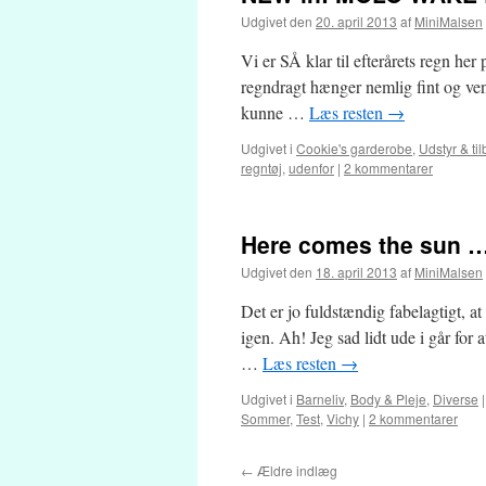
Udgivet den
20. april 2013
af
MiniMalsen
Vi er SÅ klar til efterårets regn he
regndragt hænger nemlig fint og vente
kunne …
Læs resten
→
Udgivet i
Cookie's garderobe
,
Udstyr & ti
regntøj
,
udenfor
|
2 kommentarer
Here comes the sun 
Udgivet den
18. april 2013
af
MiniMalsen
Det er jo fuldstændig fabelagtigt,
igen. Ah! Jeg sad lidt ude i går for 
…
Læs resten
→
Udgivet i
Barneliv
,
Body & Pleje
,
Diverse
|
Sommer
,
Test
,
Vichy
|
2 kommentarer
←
Ældre indlæg