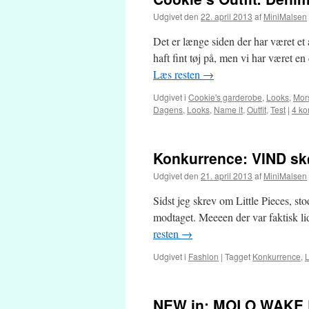
Udgivet den
22. april 2013
af
MiniMalsen
Det er længe siden der har været et 
haft fint tøj på, men vi har været e
Læs resten
→
Udgivet i
Cookie's garderobe
,
Looks
,
Mors
Dagens
,
Looks
,
Name it
,
Outfit
,
Test
|
4 k
Konkurrence: VIND skø
Udgivet den
21. april 2013
af
MiniMalsen
Sidst jeg skrev om Little Pieces, st
modtaget. Meeeen der var faktisk l
resten
→
Udgivet i
Fashion
|
Tagget
Konkurrence
,
L
NEW in: MOLO WAKE 