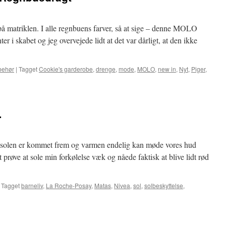
r på matriklen. I alle regnbuens farver, så at sige – denne MOLO
r i skabet og jeg overvejede lidt at det var dårligt, at den ikke
lbehør
|
Tagget
Cookie's garderobe
,
drenge
,
mode
,
MOLO
,
new in
,
Nyt
,
Piger
,
…
 at solen er kommet frem og varmen endelig kan møde vores hud
at prøve at sole min forkølelse væk og nåede faktisk at blive lidt rød
Tagget
barneliv
,
La Roche-Posay
,
Matas
,
Nivea
,
sol
,
solbeskyttelse
,