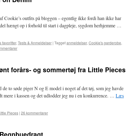
af Cookie’s outfits på bloggen – egentlig ikke fordi han ikke har
n del hængt op i forhold til start i dagpleje, sygdom herhjemme …
 favoritter
,
Tests & Anmeldelser
|
Tagget
anmeldelser
,
Cookie's garderobe
,
ommentarer
nt forårs- og sommertøj fra Little Pieces
od de to søde piger N og E model i noget af det tøj, som jeg havde
idt mere i kassen og det udlodder jeg nu i en konkurrence. …
Læs
ittle Pieces
|
26 kommentarer
Regnbuedragt