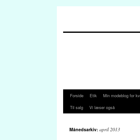
Forside
Etik
Min modeblog for kv
Hop
Til salg
Vi læser også
til
indhold
april 2013
Månedsarkiv: