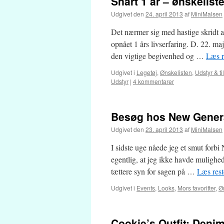
Snart 1 år – ønskelist
Udgivet den
24. april 2013
af
MiniMalsen
Det nærmer sig med hastige skridt a
opnået 1 års livserfaring. D. 22. ma
den vigtige begivenhed og …
Læs r
Udgivet i
Legetøj
,
Ønskelisten
,
Udstyr & t
Udstyr
|
4 kommentarer
Besøg hos New General
Udgivet den
23. april 2013
af
MiniMalsen
I sidste uge nåede jeg et smut for
egentlig, at jeg ikke havde mulighed
tættere syn for sagen på …
Læs res
Udgivet i
Events
,
Looks
,
Mors favoritter
,
Ø
Cookie’s Outfit: Deni