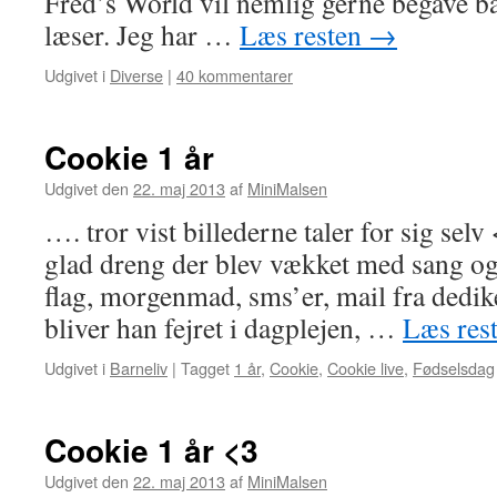
Fred’s World vil nemlig gerne begave b
læser. Jeg har …
Læs resten
→
Udgivet i
Diverse
|
40 kommentarer
Cookie 1 år
Udgivet den
22. maj 2013
af
MiniMalsen
…. tror vist billederne taler for sig sel
glad dreng der blev vækket med sang og 
flag, morgenmad, sms’er, mail fra dedik
bliver han fejret i dagplejen, …
Læs res
Udgivet i
Barneliv
|
Tagget
1 år
,
Cookie
,
Cookie live
,
Fødselsdag
Cookie 1 år <3
Udgivet den
22. maj 2013
af
MiniMalsen