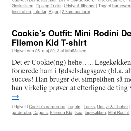
Ønskelisten
,
Tips og Tricks
,
Udstyr & tilbehør
|
Tagget
børnevære
Inspiration
,
Interiør
,
Piger
|
2 kommentarer
Cookie’s Outfit: Mini Rodini D
Filemon Kid T-shirt
Udgivet den
25. maj 2013
af
MiniMalsen
Det er Cookie(ng) hehe….. Legekøkken
forærede ham i fødselsdagsgave (bl.a. a
succes! Han bruger det simpelthen så me
han virkelig prøver at efterligne de tin
→
Udgivet i
Cookie's garderobe
,
Legetøj
,
Looks
,
Udstyr & tilbehør
|
garderobe
,
Dagens
,
Filemon Kid
,
Ikea
,
legekøkken
,
Mini Rodini
,