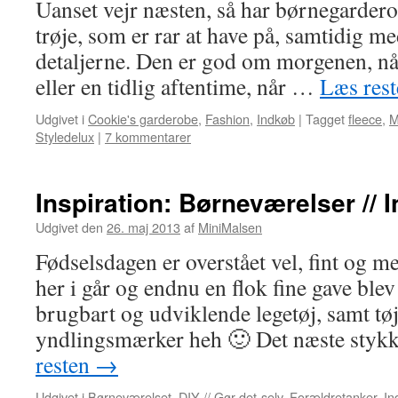
Uanset vejr næsten, så har børnegarder
trøje, som er rar at have på, samtidig me
detaljerne. Den er god om morgenen, når 
eller en tidlig aftentime, når …
Læs res
Udgivet i
Cookie's garderobe
,
Fashion
,
Indkøb
|
Tagget
fleece
,
Styledelux
|
7 kommentarer
Inspiration: Børneværelser // I
Udgivet den
26. maj 2013
af
MiniMalsen
Fødselsdagen er overstået vel, fint og 
her i går og endnu en flok fine gave blev
brugbart og udviklende legetøj, samt tø
yndlingsmærker heh 🙂 Det næste sty
resten
→
Udgivet i
Børneværelset
,
DIY // Gør-det-selv
,
Forældretanker
,
In