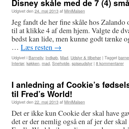
Disney skåle med de 7 (4) sm
Udgivet den
24. maj 2013
af
MiniMalsen
Jeg fandt de her fine skåle hos Zalando
til at klikke 4 af dem hjem. Valgte de d
bedst kan lide, men kunne godt tænke og 
…
Læs resten
→
Udgivet i
Barneliv
,
Indkøb
,
Mad
,
Udstyr & tilbehør
|
Tagget
barnel
Interiør
,
køkken
,
mad
,
Snehvide
,
spiseudstyr
|
8 kommentarer
I anledning af Cookie’s fødsel
til Fred’s World!
Udgivet den
22. maj 2013
af
MiniMalsen
Det er ikke kun Cookie der skal have ga
det er der nemlig også en af jer der ska