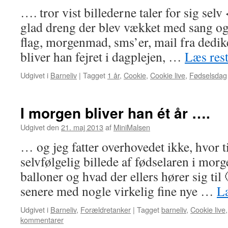
…. tror vist billederne taler for sig sel
glad dreng der blev vækket med sang og 
flag, morgenmad, sms’er, mail fra dedik
bliver han fejret i dagplejen, …
Læs res
Udgivet i
Barneliv
|
Tagget
1 år
,
Cookie
,
Cookie live
,
Fødselsdag
I morgen bliver han ét år ….
Udgivet den
21. maj 2013
af
MiniMalsen
… og jeg fatter overhovedet ikke, hvor ti
selvfølgelig billede af fødselaren i mor
balloner og hvad der ellers hører sig til 
senere med nogle virkelig fine nye …
L
Udgivet i
Barneliv
,
Forældretanker
|
Tagget
barneliv
,
Cookie live
kommentarer