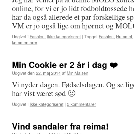
online, for vi er jo lidt fodboldtossed
har da også allerede et par forskellige sp
VM er jo også lige om hjørnet og MO
Udgivet i
Fashion
,
Ikke kategoriseret
|
Tagget
Fashion
,
Hummel
kommentarer
Min Cookie er 2 år i dag ❤️
Udgivet den
22. maj 2014
af
MiniMalsen
Vi nyder dagen. Fødselsdagen. Og se lige
har vist været sød 🙂
Udgivet i
Ikke kategoriseret
|
5 kommentarer
Vind sandaler fra reima!