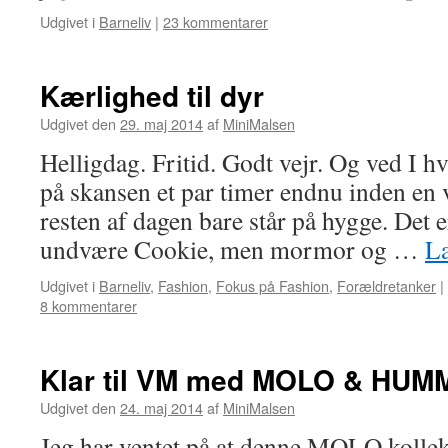
Udgivet i
Barneliv
|
23 kommentarer
Kærlighed til dyr
Udgivet den
29. maj 2014
af
MiniMalsen
Helligdag. Fritid. Godt vejr. Og ved I 
på skansen et par timer endnu inden e
resten af dagen bare står på hygge. Det e
undvære Cookie, men mormor og …
L
Udgivet i
Barneliv
,
Fashion
,
Fokus på Fashion
,
Forældretanker
|
8 kommentarer
Klar til VM med MOLO & HUM
Udgivet den
24. maj 2014
af
MiniMalsen
Jeg har ventet på at denne MOLO kolle