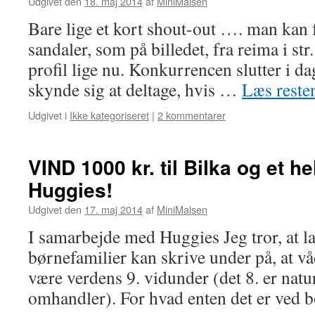
Udgivet den
18. maj 2014
af
MiniMalsen
Bare lige et kort shout-out …. man kan f
sandaler, som på billedet, fra reima i st
profil lige nu. Konkurrencen slutter i da
skynde sig at deltage, hvis …
Læs rest
Udgivet i
Ikke kategoriseret
|
2 kommentarer
VIND 1000 kr. til Bilka og et he
Huggies!
Udgivet den
17. maj 2014
af
MiniMalsen
I samarbejde med Huggies Jeg tror, at la
børnefamilier kan skrive under på, at våd
være verdens 9. vidunder (det 8. er natu
omhandler). For hvad enten det er ved 