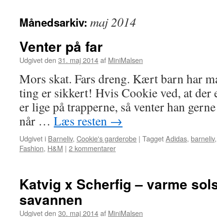
maj 2014
Månedsarkiv:
Venter på far
Udgivet den
31. maj 2014
af
MiniMalsen
Mors skat. Fars dreng. Kært barn har 
ting er sikkert! Hvis Cookie ved, at der e
er lige på trapperne, så venter han gerne
når …
Læs resten
→
Udgivet i
Barneliv
,
Cookie's garderobe
|
Tagget
Adidas
,
barneliv
Fashion
,
H&M
|
2 kommentarer
Katvig x Scherfig – varme sols
savannen
Udgivet den
30. maj 2014
af
MiniMalsen