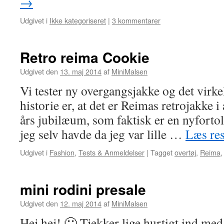
→
Udgivet i
Ikke kategoriseret
|
3 kommentarer
Retro reima Cookie
Udgivet den
13. maj 2014
af
MiniMalsen
Vi tester ny overgangsjakke og det virkel
historie er, at det er Reimas retrojakke 
års jubilæum, som faktisk er en nyforto
jeg selv havde da jeg var lille …
Læs re
Udgivet i
Fashion
,
Tests & Anmeldelser
|
Tagget
overtøj
,
Reima
mini rodini presale
Udgivet den
12. maj 2014
af
MiniMalsen
Hej hej! 🙂 Tjekker lige hurtigt ind med