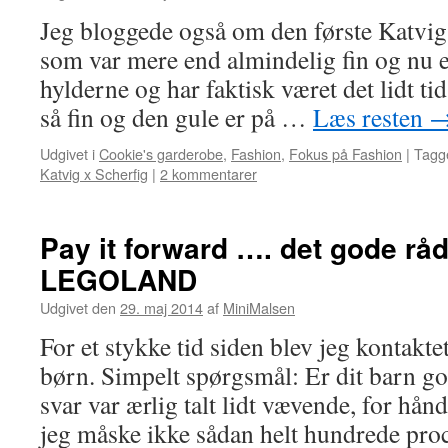
Jeg bloggede også om den første Katvig 
som var mere end almindelig fin og nu e
hylderne og har faktisk været det lidt ti
så fin og den gule er på …
Læs resten
Udgivet i
Cookie's garderobe
,
Fashion
,
Fokus på Fashion
|
Tagg
Katvig x Scherfig
|
2 kommentarer
Pay it forward …. det gode råd, 
LEGOLAND
Udgivet den
29. maj 2014
af
MiniMalsen
For et stykke tid siden blev jeg kontakte
børn. Simpelt spørgsmål: Er dit barn g
svar var ærlig talt lidt vævende, for hånd
jeg måske ikke sådan helt hundrede pr