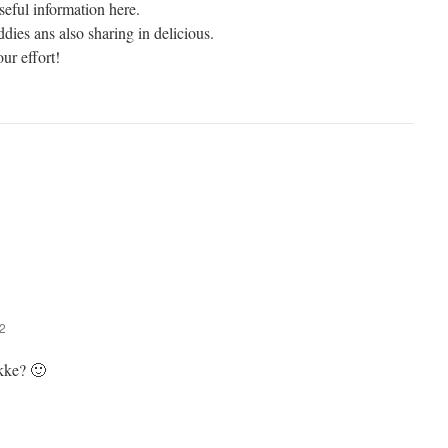
seful information here.
ddies ans also sharing in delicious.
ur effort!
32
ikke? 🙂