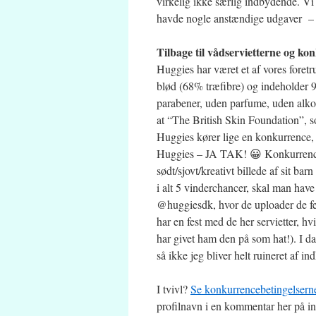
virkelig ikke særlig indbydende. Vi 
havde nogle anstændige udgaver – 
Tilbage til vådservietterne og ko
Huggies har været et af vores fore
blød (68% træfibre) og indeholder 9
parabener, uden parfume, uden alkoho
at “The British Skin Foundation”, s
Huggies kører lige en konkurrence, h
Huggies – JA TAK! 😀 Konkurrence
sødt/sjovt/kreativt billede af sit b
i alt 5 vinderchancer, skal man hav
@huggiesdk, hvor de uploader de fem
har en fest med de her servietter, h
har givet ham den på som hat!). I d
så ikke jeg bliver helt ruineret af i
I tvivl?
Se konkurrencebetingelsern
profilnavn i en kommentar her på i