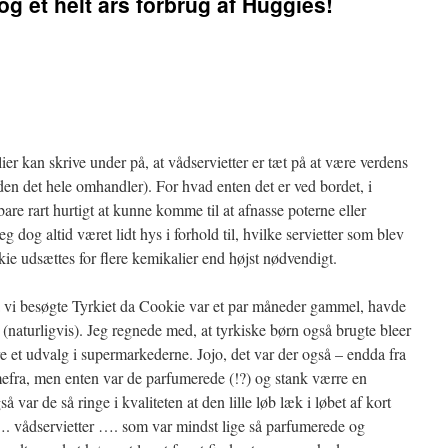
 og et helt års forbrug af Huggies!
ilier kan skrive under på, at vådservietter er tæt på at være verdens
oden det hele omhandler). For hvad enten det er ved bordet, i
t bare rart hurtigt at kunne komme til at afnasse poterne eller
g dog altid været lidt hys i forhold til, hvilke servietter som blev
kie udsættes for flere kemikalier end højst nødvendigt.
t da vi besøgte Tyrkiet da Cookie var et par måneder gammel, havde
n (naturligvis). Jeg regnede med, at tyrkiske børn også brugte bleer
ære et udvalg i supermarkederne. Jojo, det var der også – endda fra
fra, men enten var de parfumerede (!?) og stank værre en
så var de så ringe i kvaliteten at den lille løb læk i løbet af kort
 …. vådservietter …. som var mindst lige så parfumerede og