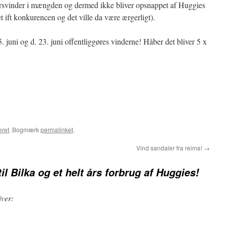
rsvinder i mængden og dermed ikke bliver opsnappet af Huggies
set ift konkurencen og det ville da være ærgerligt).
 juni og d. 23. juni offentliggøres vinderne! Håber det bliver 5 x
eret
. Bogmærk
permalinket
.
Vind sandaler fra reima!
→
til Bilka og et helt års forbrug af Huggies!
iver: