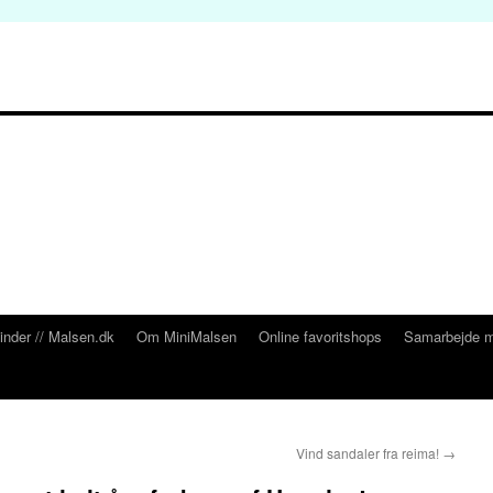
inder // Malsen.dk
Om MiniMalsen
Online favoritshops
Samarbejde m
Vind sandaler fra reima!
→