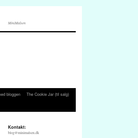
MiniMalsen
ed bloggen
The Cookie Jar (til salg)
Kontakt:
blog@minimalsen.dk