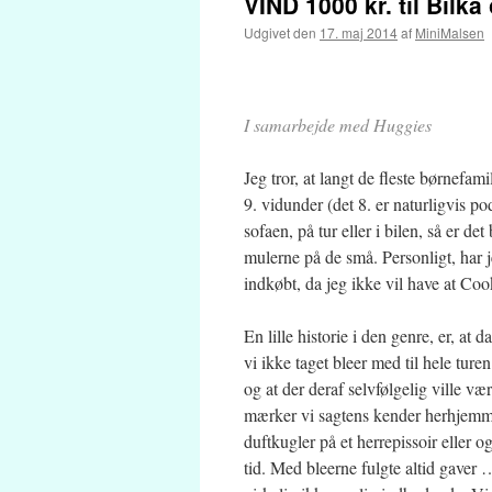
VIND 1000 kr. til Bilka
Udgivet den
17. maj 2014
af
MiniMalsen
I samarbejde med Huggies
Jeg tror, at langt de fleste børnefam
9. vidunder (det 8. er naturligvis p
sofaen, på tur eller i bilen, så er de
mulerne på de små. Personligt, har je
indkøbt, da jeg ikke vil have at Coo
En lille historie i den genre, er, a
vi ikke taget bleer med til hele ture
og at der deraf selvfølgelig ville v
mærker vi sagtens kender herhjemme
duftkugler på et herrepissoir eller og
tid. Med bleerne fulgte altid gaver