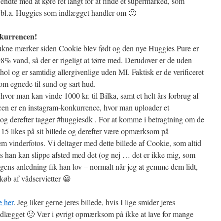
endte med at køre ret langt for at finde et supermarked, som
bl.a. Huggies som indlægget handler om 🙂
nkurrencen!
trukne mærker siden Cookie blev født og den nye Huggies Pure er
8% vand, så der er rigeligt at tørre med. Derudover er de uden
l og er samtidig allergivenlige uden MI. Faktisk er de verificeret
om egnede til sund og sart hud.
vor man kan vinde 1000 kr. til Bilka, samt et helt års forbrug af
n er en instagram-konkurrence, hvor man uploader et
arn og derefter tagger #huggiesdk . For at komme i betragtning om de
e 15 likes på sit billede og derefter være opmærksom på
 vinderfotos. Vi deltager med dette billede af Cookie, som altid
vis han kan slippe afsted med det (og nej … det er ikke mig, som
agens anledning fik han lov – normalt når jeg at gemme dem lidt,
ndkøb af vådservietter 😀
e her
. Jeg liker gerne jeres billede, hvis I lige smider jeres
ndlægget 🙂 Vær i øvrigt opmærksom på ikke at lave for mange