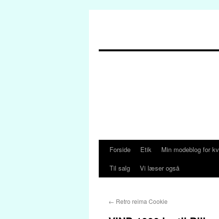
Forside
Etik
Min modeblog for kv
Hop
Til salg
Vi læser også
til
indhold
←
Retro reima Cookie