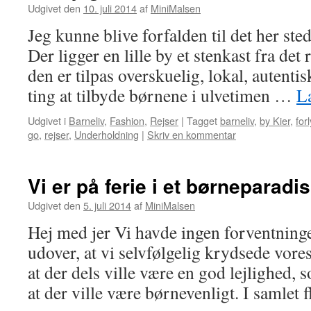
Udgivet den
10. juli 2014
af
MiniMalsen
Jeg kunne blive forfalden til det her ste
Der ligger en lille by et stenkast fra det
den er tilpas overskuelig, lokal, autenti
ting at tilbyde børnene i ulvetimen …
L
Udgivet i
Barneliv
,
Fashion
,
Rejser
|
Tagget
barneliv
,
by Kier
,
for
go
,
rejser
,
Underholdning
|
Skriv en kommentar
Vi er på ferie i et børneparadis
Udgivet den
5. juli 2014
af
MiniMalsen
Hej med jer Vi havde ingen forventninger
udover, at vi selvfølgelig krydsede vore
at der dels ville være en god lejlighed, 
at der ville være børnevenligt. I samlet