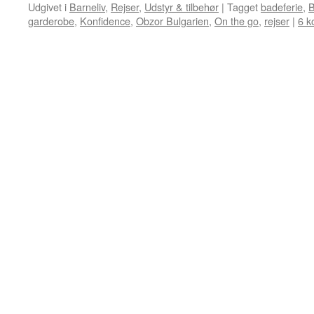
Udgivet i
Barneliv
,
Rejser
,
Udstyr & tilbehør
|
Tagget
badeferie
,
B
garderobe
,
Konfidence
,
Obzor Bulgarien
,
On the go
,
rejser
|
6 k