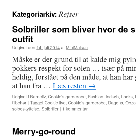
Rejser
Kategoriarkiv:
Solbriller som bliver hvor de 
outfit
Udgivet den
14. juli 2014
af
MiniMalsen
Måske er der grund til at kalde mig pylr
pokkers respekt for solen … især på mi
heldig, forstået på den måde, at han ha
at han fra …
Læs resten
→
Udgivet i
Barneliv
,
Cookie's garderobe
,
Fashion
,
Indkøb
,
Looks
,
tilbehør
|
Tagget
Cookie live
,
Cookie's garderobe
,
Dagens
,
Obzor
solbeskyttelse
,
Solbriller
|
1 kommentar
Merry-go-round