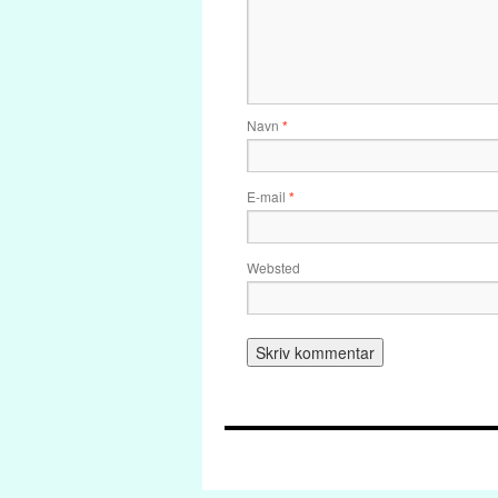
Navn
*
E-mail
*
Websted