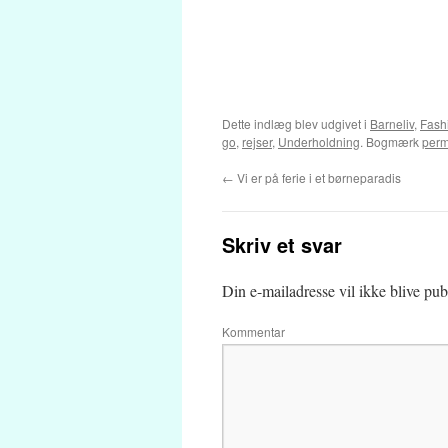
Dette indlæg blev udgivet i
Barneliv
,
Fash
go
,
rejser
,
Underholdning
. Bogmærk
perm
←
Vi er på ferie i et børneparadis
Skriv et svar
Din e-mailadresse vil ikke blive publ
Kommentar