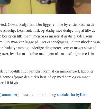
sted. Obzor, Bulgarien. Der ligger en lille by et stenkast fra det
verskuelig, lokal, autentisk og stadig med dejlige ting at tilbyde
koster en lille mønt, men også masser af gratis glæder, som
 i, liv man kan kigge på. Der er selvfølgelig lidt turistboder også
rer, badedyr mm og underlige dingenoter, som er meget sjove på
g over, hvorfor man købte med hjem når man står hjemme i sin
er er opstillet lidt børnelir i form af en minikarrusel, lidt biler
så gerne afprøve den turkis hest, så op med ham og en mønt i
er. Hi hi 🙂
(
samme her
), bluse fra mini rodini og
sandaler fra byKier