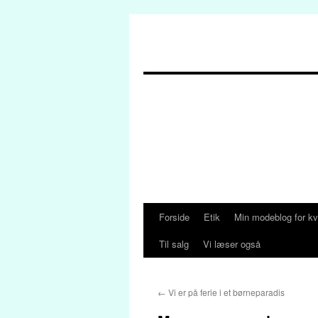
Forside
Etik
Min modeblog for kv
Hop
Til salg
Vi læser også
til
indhold
←
Vi er på ferie i et børneparadis