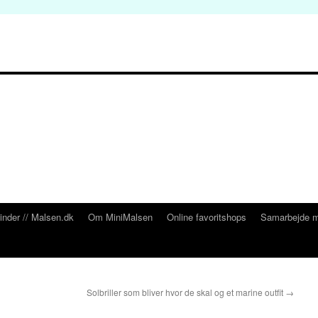
inder // Malsen.dk
Om MiniMalsen
Online favoritshops
Samarbejde m
Solbriller som bliver hvor de skal og et marine outfit
→