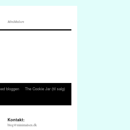
MiniMalsen
ed bloggen
The Cookie Jar (til salg)
Kontakt:
blog@minimalsen.dk