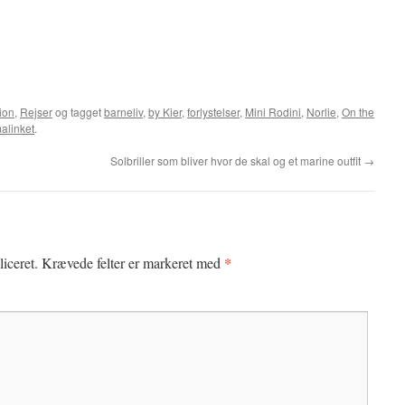
ion
,
Rejser
og tagget
barneliv
,
by Kier
,
forlystelser
,
Mini Rodini
,
Norlie
,
On the
alinket
.
Solbriller som bliver hvor de skal og et marine outfit
→
*
iceret.
Krævede felter er markeret med