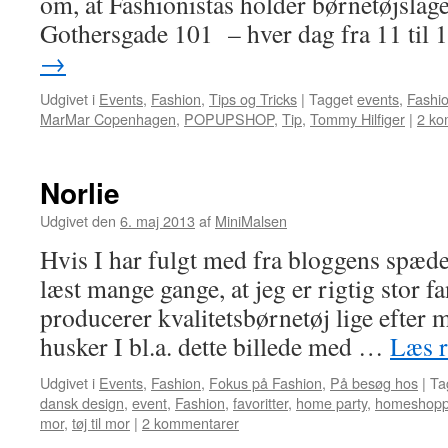
om, at Fashionistas holder børnetøjslag
Gothersgade 101 – hver dag fra 11 til
→
Udgivet i
Events
,
Fashion
,
Tips og Tricks
|
Tagget
events
,
Fashio
MarMar Copenhagen
,
POPUPSHOP
,
Tip
,
Tommy Hilfiger
|
2 ko
Norlie
Udgivet den
6. maj 2013
af
MiniMalsen
Hvis I har fulgt med fra bloggens spæde 
læst mange gange, at jeg er rigtig stor f
producerer kvalitetsbørnetøj lige efter
husker I bl.a. dette billede med …
Læs r
Udgivet i
Events
,
Fashion
,
Fokus på Fashion
,
På besøg hos
|
Ta
dansk design
,
event
,
Fashion
,
favoritter
,
home party
,
homeshopp
mor
,
tøj til mor
|
2 kommentarer