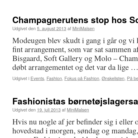
Champagnerutens stop hos So
Udgivet den
5. august 2013
af
MiniMalsen
Modeugen blev skudt i gang i går og vi 
fint arrangement, som var sat sammen a
Bisgaard, Soft Gallery og Molo – Cham
døbt arrangementet og det var da lige 
Udgivet i
Events
,
Fashion
,
Fokus på Fashion
,
Ønskelisten
,
På b
Fashionistas børnetøjslagersalg
Udgivet den
19. juli 2013
af
MiniMalsen
Hvis nu nogle af jer befinder sig i ell
hovedstad i morgen, søndag og mandag, s