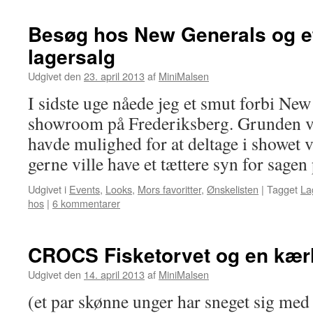
Besøg hos New Generals og e
lagersalg
Udgivet den
23. april 2013
af
MiniMalsen
I sidste uge nåede jeg et smut forbi New
showroom på Frederiksberg. Grunden var
havde mulighed for at deltage i showet 
gerne ville have et tættere syn for sage
Udgivet i
Events
,
Looks
,
Mors favoritter
,
Ønskelisten
|
Tagget
La
hos
|
6 kommentarer
CROCS Fisketorvet og en kær
Udgivet den
14. april 2013
af
MiniMalsen
(et par skønne unger har sneget sig med 