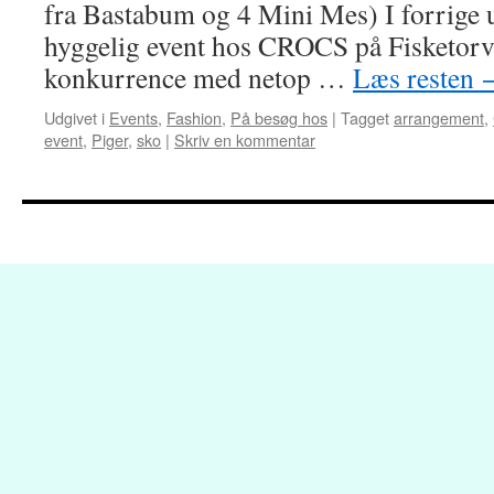
fra Bastabum og 4 Mini Mes) I forrige uge
hyggelig event hos CROCS på Fisketorvet
konkurrence med netop …
Læs resten
Udgivet i
Events
,
Fashion
,
På besøg hos
|
Tagget
arrangement
,
event
,
Piger
,
sko
|
Skriv en kommentar