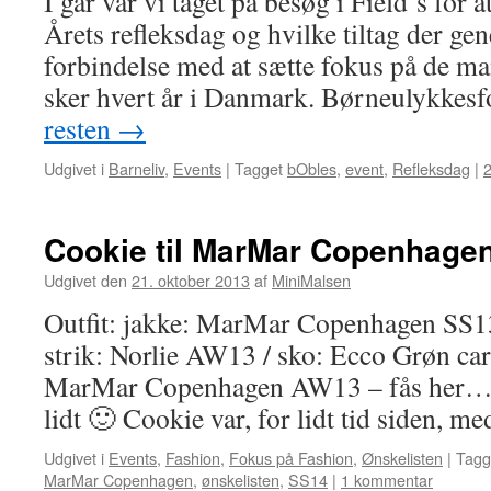
I går var vi taget på besøg i Field’s fo
Årets refleksdag og hvilke tiltag der gen
forbindelse med at sætte fokus på de 
sker hvert år i Danmark. Børneulykke
resten
→
Udgivet i
Barneliv
,
Events
|
Tagget
bObles
,
event
,
Refleksdag
|
Cookie til MarMar Copenhage
Udgivet den
21. oktober 2013
af
MiniMalsen
Outfit: jakke: MarMar Copenhagen SS13 /
strik: Norlie AW13 / sko: Ecco Grøn card
MarMar Copenhagen AW13 – fås her… 
lidt 🙂 Cookie var, for lidt tid siden, m
Udgivet i
Events
,
Fashion
,
Fokus på Fashion
,
Ønskelisten
|
Tagg
MarMar Copenhagen
,
ønskelisten
,
SS14
|
1 kommentar