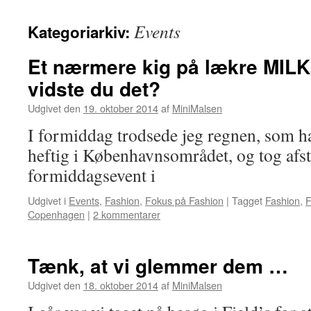
Events
Kategoriarkiv:
Et nærmere kig på lækre MIL
vidste du det?
Udgivet den
19. oktober 2014
af
MiniMalsen
I formiddag trodsede jeg regnen, som h
heftig i Københavnsområdet, og tog afste
formiddagsevent i
Udgivet i
Events
,
Fashion
,
Fokus på Fashion
|
Tagget
Fashion
,
F
Copenhagen
|
2 kommentarer
Tænk, at vi glemmer dem …
Udgivet den
18. oktober 2014
af
MiniMalsen