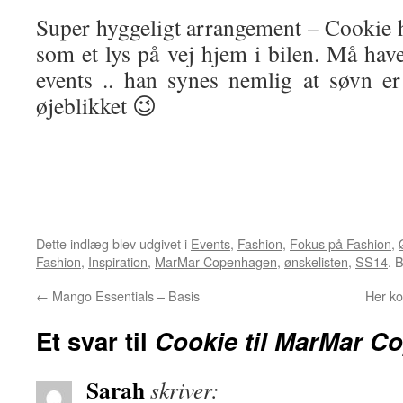
Super hyggeligt arrangement – Cookie h
som et lys på vej hjem i bilen. Må have
events .. han synes nemlig at søvn er
øjeblikket 😉
Dette indlæg blev udgivet i
Events
,
Fashion
,
Fokus på Fashion
,
Fashion
,
Inspiration
,
MarMar Copenhagen
,
ønskelisten
,
SS14
. 
←
Mango Essentials – Basis
Her k
Et svar til
Cookie til MarMar C
Sarah
skriver: