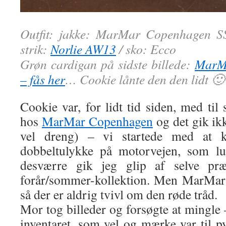
Outfit: jakke: MarMar Copenhagen SS1
strik:
Norlie AW13
/ sko: Ecco
Grøn cardigan på sidste billede:
MarM
– fås her
… Cookie lånte den den lidt 🙂
Cookie var, for lidt tid siden, med til 
hos
MarMar Copenhagen
og det gik ikk
vel dreng) – vi startede med at 
dobbeltulykke på motorvejen, som lu
desværre gik jeg glip af selve præ
forår/sommer-kollektion. Men MarMars 
så der er aldrig tvivl om den røde tråd.
Mor tog billeder og forsøgte at mingle
inventaret, som vel og mærke var til p