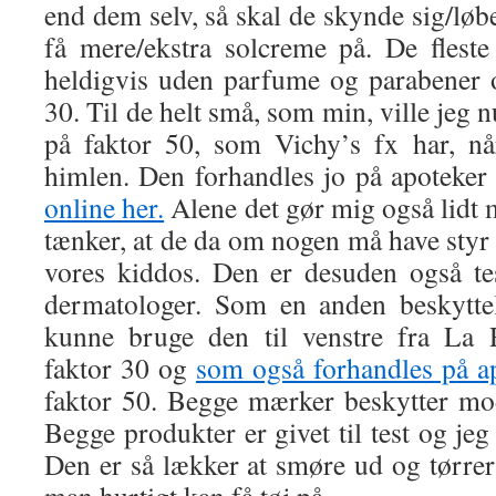
end dem selv, så skal de skynde sig/løb
få mere/ekstra solcreme på. De fleste
heldigvis uden parfume og parabener 
30. Til de helt små, som min, ville jeg nu
på faktor 50, som Vichy’s fx har, nå
himlen. Den forhandles jo på apoteker 
online her.
Alene det gør mig også lidt 
tænker, at de da om nogen må have styr p
vores kiddos. Den er desuden også te
dermatologer. Som en anden beskyttel
kunne bruge den til venstre fra La 
faktor 30 og
som også forhandles på a
faktor 50. Begge mærker beskytter 
Begge produkter er givet til test og jeg
Den er så lækker at smøre ud og tørrer r
man hurtigt kan få tøj på.