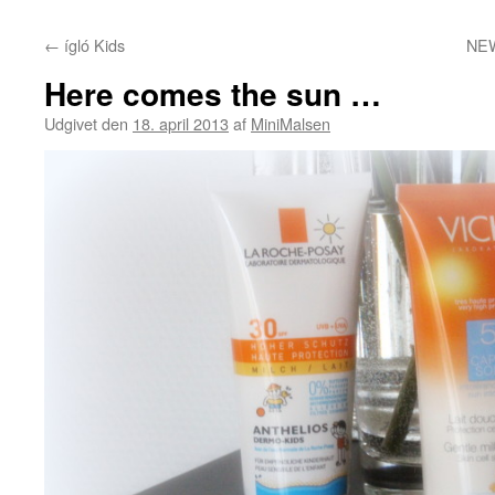
←
ígló Kids
NEW
Here comes the sun …
Udgivet den
18. april 2013
af
MiniMalsen