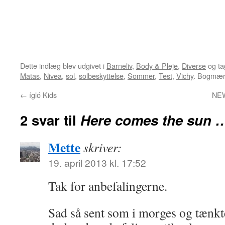
Dette indlæg blev udgivet i
Barneliv
,
Body & Pleje
,
Diverse
og ta
Matas
,
Nivea
,
sol
,
solbeskyttelse
,
Sommer
,
Test
,
Vichy
. Bogmæ
←
ígló Kids
NEW
2 svar til
Here comes the sun 
Mette
skriver:
19. april 2013 kl. 17:52
Tak for anbefalingerne.
Sad så sent som i morges og tænkt