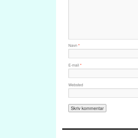
Navn
*
E-mail
*
Websted