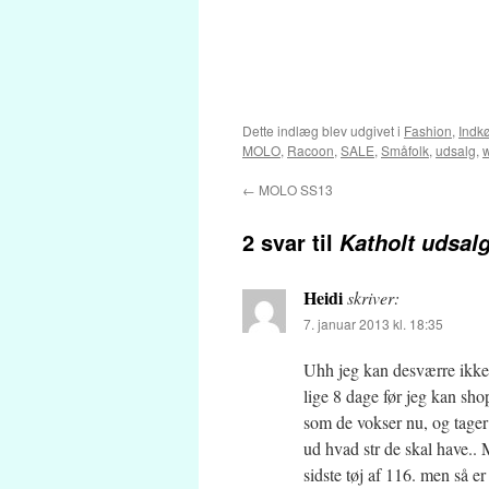
Dette indlæg blev udgivet i
Fashion
,
Indk
MOLO
,
Racoon
,
SALE
,
Småfolk
,
udsalg
,
←
MOLO SS13
2 svar til
Katholt udsalg
Heidi
skriver:
7. januar 2013 kl. 18:35
Uhh jeg kan desværre ikke s
lige 8 dage før jeg kan sh
som de vokser nu, og tager 
ud hvad str de skal have.. 
sidste tøj af 116. men så er 