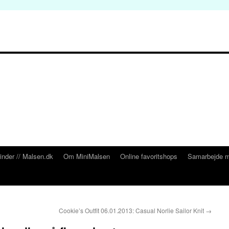
inder // Malsen.dk
Om MiniMalsen
Online favoritshops
Samarbejde m
Cookie’s Outfit 06.01.2013: Casual Norlie Sailor Knit
→