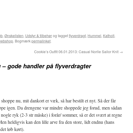
øb
,
Ønskelisten
,
Udstyr & tilbehør
og tagget
flyverdragt
,
Hummel
,
Katholt
,
webshop
. Bogmærk
permalinket
.
Cookie’s Outfit 06.01.2013: Casual Norlie Sailor Knit
→
 – gode handler på flyverdragter
hoppe nu, mit dankort er væk, så har bestilt et nyt. Så der får
oppe igen. Da drengene var mindre shoppede jeg forud, men sådan
nogle ryk (2-3 str måske) i forår/ sommer, så er det svært at regne
Men heldigvis kan den lille arve fra den store, lidt endnu (hans
det løb kørt).