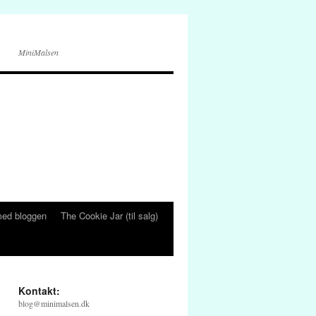
MiniMalsen
ed bloggen
The Cookie Jar (til salg)
Kontakt:
blog@minimalsen.dk