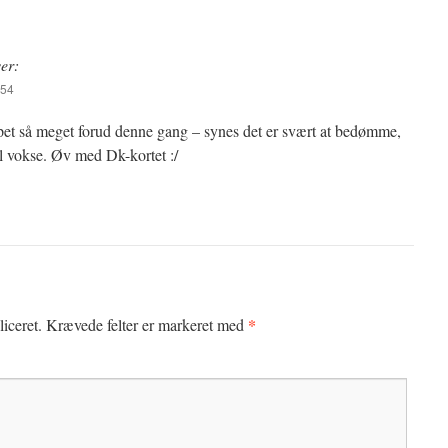
ver:
:54
pet så meget forud denne gang – synes det er svært at bedømme,
l vokse. Øv med Dk-kortet :/
*
iceret.
Krævede felter er markeret med