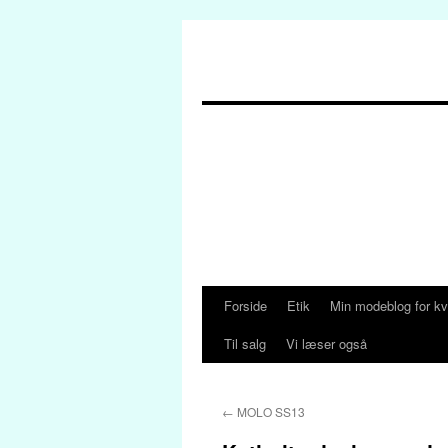
Forside
Etik
Min modeblog for kv
Hop
Til salg
Vi læser også
til
indhold
←
MOLO SS13