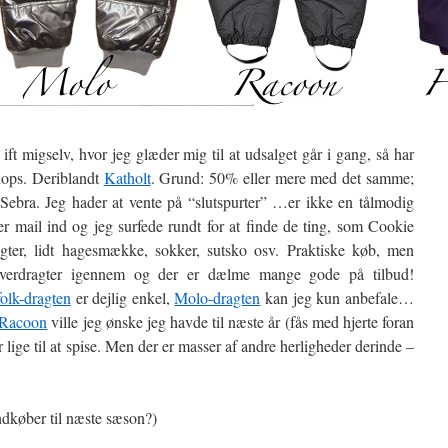
ft migselv, hvor jeg glæder mig til at udsalget går i gang, så har
ops. Deriblandt
Katholt
. Grund: 50% eller mere med det samme;
a Sebra. Jeg hader at vente på “slutspurter” …er ikke en tålmodig
er mail ind og jeg surfede rundt for at finde de ting, som Cookie
gter, lidt hagesmække, sokker, sutsko osv. Praktiske køb, men
yverdragter igennem og der er dælme mange gode på tilbud!
olk-dragten
er dejlig enkel,
Molo-dragten
kan jeg kun anbefale…
Racoon
ville jeg ønske jeg havde til næste år (fås med hjerte foran
 lige til at spise. Men der er masser af andre herligheder derinde –
indkøber til næste sæson?)