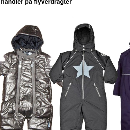
 handler på flyverdragter
n