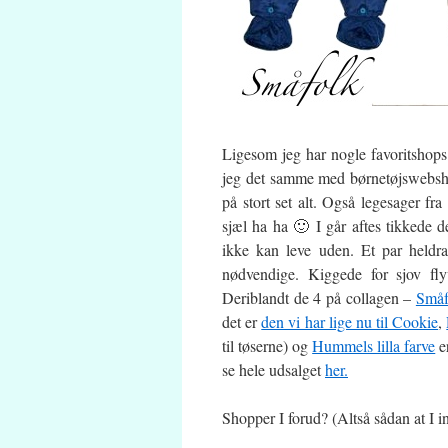
Ligesom jeg har nogle favoritshops i
jeg det samme med børnetøjswebsh
på stort set alt. Også legesager fr
sjæl ha ha 🙂 I går aftes tikkede d
ikke kan leve uden. Et par heldra
nødvendige. Kiggede for sjov fl
Deriblandt de 4 på collagen –
Småf
det er
den vi har lige nu til Cookie
,
til tøserne) og
Hummels lilla farve
er
se hele udsalget
her.
Shopper I forud? (Altså sådan at I 