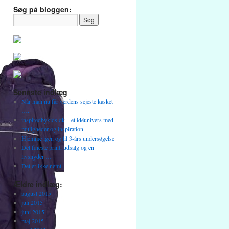
Søg på bloggen:
Seneste indlæg
Når man nu får verdens sejeste kasket
….
inspiredbykids.dk – et idéunivers med
muligheder og inspiration
Hjemme igen og til 3-års undersøgelse
Det fineste print, udsalg og en
livsnyder …
Det er ikke nemt
Ældre indlæg:
august 2015
juli 2015
juni 2015
maj 2015