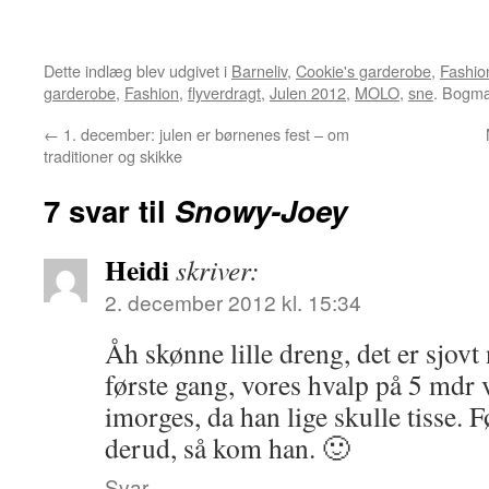
Dette indlæg blev udgivet i
Barneliv
,
Cookie's garderobe
,
Fashio
garderobe
,
Fashion
,
flyverdragt
,
Julen 2012
,
MOLO
,
sne
. Bogm
←
1. december: julen er børnenes fest – om
traditioner og skikke
7 svar til
Snowy-Joey
Heidi
skriver:
2. december 2012 kl. 15:34
Åh skønne lille dreng, det er sjovt
første gang, vores hvalp på 5 mdr v
imorges, da han lige skulle tisse. F
derud, så kom han. 🙂
Svar