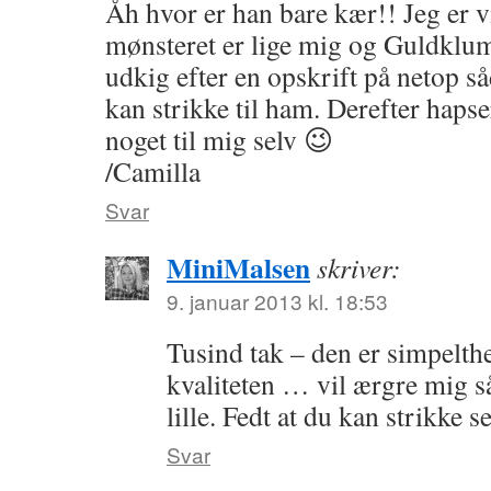
Åh hvor er han bare kær!! Jeg er v
mønsteret er lige mig og Guldklu
udkig efter en opskrift på netop s
kan strikke til ham. Derefter hapse
noget til mig selv 😉
/Camilla
Svar
MiniMalsen
skriver:
9. januar 2013 kl. 18:53
Tusind tak – den er simpelthe
kvaliteten … vil ærgre mig s
lille. Fedt at du kan strikke s
Svar