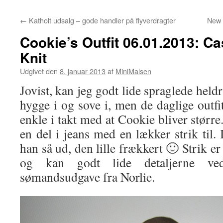
←
Katholt udsalg – gode handler på flyverdragter
New i
Cookie’s Outfit 06.01.2013: Ca
Knit
Udgivet den
8. januar 2013
af
MiniMalsen
Jovist, kan jeg godt lide spraglede heldra
hygge i og sove i, men de daglige outf
enkle i takt med at Cookie bliver større.
en del i jeans med en lækker strik til. 
han så ud, den lille frækkert 🙂 Strik e
og kan godt lide detaljerne v
sømandsudgave fra Norlie.