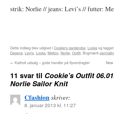
strik: Norlie // jeans: Levi’s // futter: M
Dette indlæg blev udgivet i
Cookie's garderobe
,
Looks
og tagge
Dagens
,
Levi's
,
Looks
,
Melton
,
Norlie
,
Outfit
. Bogmærk
permalin
←
Katholt udsalg – gode handler på flyverdragter
New i
11 svar til
Cookie’s Outfit 06.0
Norlie Sailor Knit
Cfashion
skriver:
8. januar 2013 kl. 11:27