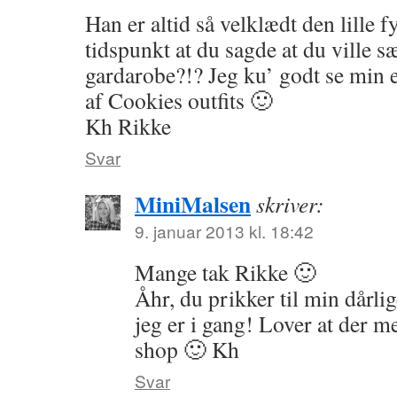
Han er altid så velklædt den lille f
tidspunkt at du sagde at du ville s
gardarobe?!? Jeg ku’ godt se min e
af Cookies outfits 🙂
Kh Rikke
Svar
MiniMalsen
skriver:
9. januar 2013 kl. 18:42
Mange tak Rikke 🙂
Åhr, du prikker til min dårl
jeg er i gang! Lover at der m
shop 🙂 Kh
Svar