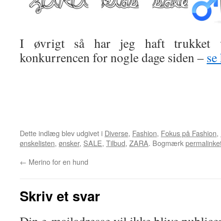
I øvrigt så har jeg haft trukket 
konkurrencen for nogle dage siden –
se
Dette indlæg blev udgivet i
Diverse
,
Fashion
,
Fokus på Fashion
,
ønskelisten
,
ønsker
,
SALE
,
Tilbud
,
ZARA
. Bogmærk
permalinke
←
Merino for en hund
Skriv et svar
Din e-mailadresse vil ikke blive publicer