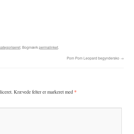
kategoriseret
. Bogmærk
permalinket
.
Pom Pom Leopard begyndersko
→
*
iceret.
Krævede felter er markeret med