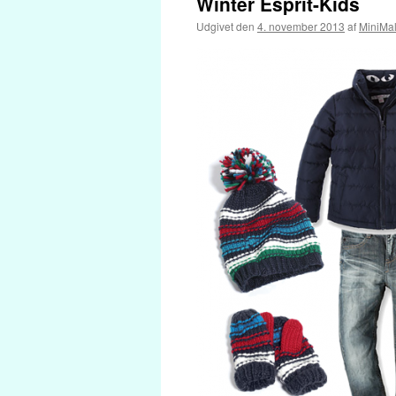
Winter Esprit-Kids
Udgivet den
4. november 2013
af
MiniMa