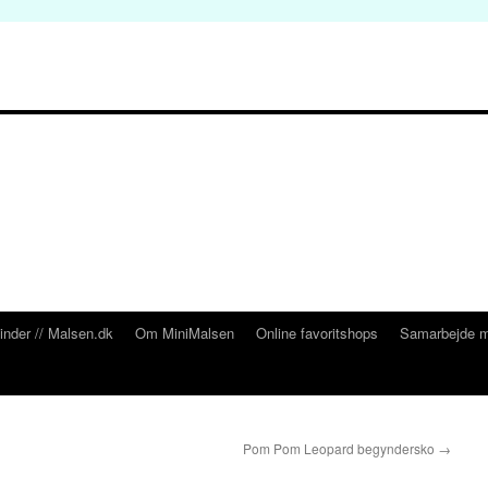
inder // Malsen.dk
Om MiniMalsen
Online favoritshops
Samarbejde m
Pom Pom Leopard begyndersko
→