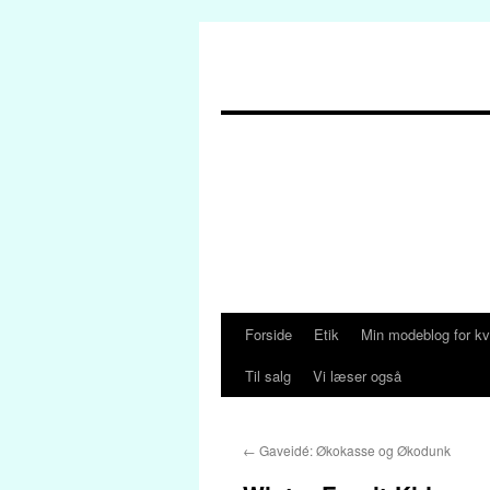
Forside
Etik
Min modeblog for kv
Hop
Til salg
Vi læser også
til
indhold
←
Gaveidé: Økokasse og Økodunk