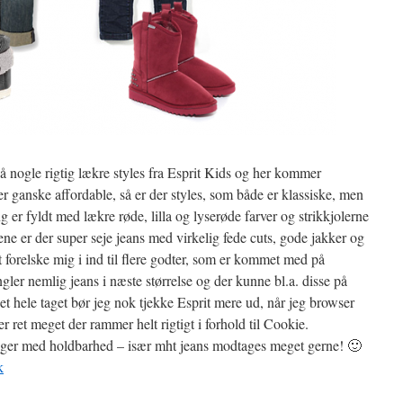
 på nogle rigtig lækre styles fra Esprit Kids og her kommer
r ganske affordable, så er der styles, som både er klassiske, men
g er fyldt med lækre røde, lilla og lyserøde farver og strikkjolerne
ene er der super seje jeans med virkelig fede cuts, gode jakker og
 at forelske mig i ind til flere godter, som er kommet med på
ler nemlig jeans i næste størrelse og der kunne bl.a. disse på
det hele taget bør jeg nok tjekke Esprit mere ud, når jeg browser
 ret meget der rammer helt rigtigt i forhold til Cookie.
aringer med holdbarhed – især mht jeans modtages meget gerne! 🙂
k