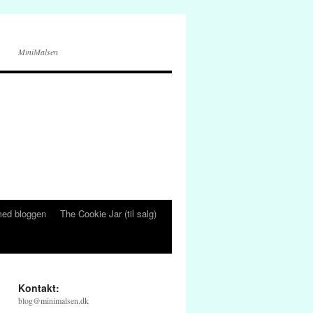
MiniMalsen
ed bloggen
The Cookie Jar (til salg)
Kontakt:
blog@minimalsen.dk