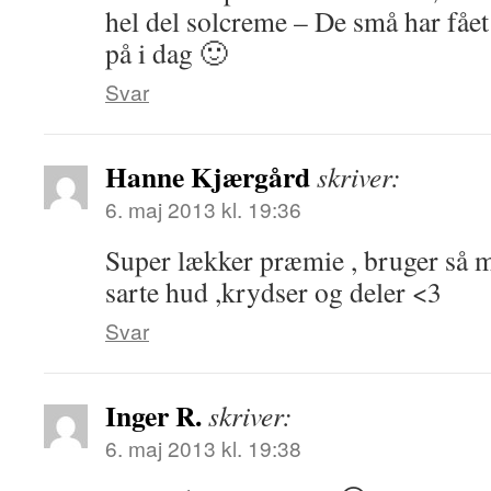
hel del solcreme – De små har fået
på i dag 🙂
Svar
Hanne Kjærgård
skriver:
6. maj 2013 kl. 19:36
Super lækker præmie , bruger så m
sarte hud ,krydser og deler <3
Svar
Inger R.
skriver:
6. maj 2013 kl. 19:38