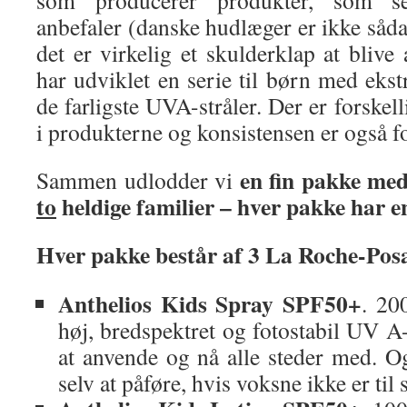
som producerer produkter, som s
anbefaler (danske hudlæger er ikke såda
det er virkelig et skulderklap at bliv
har udviklet en serie til børn med eks
de farligste UVA-stråler. Der er forskel
i produkterne og konsistensen er også fo
en fin pakke med
Sammen udlodder vi
to
heldige familier – hver pakke har e
Hver pakke består af 3 La Roche-Posa
Anthelios Kids Spray SPF50+
. 20
høj, bredspektret og fotostabil UV A
at anvende og nå alle steder med. Og
selv at påføre, hvis voksne ikke er til 