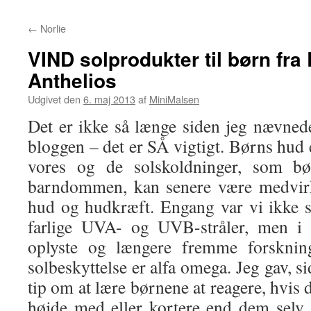
←
Norlie
VIND solprodukter til børn fr
Anthelios
Udgivet den
6. maj 2013
af
MiniMalsen
Det er ikke så længe siden jeg nævnede
bloggen – det er SÅ vigtigt. Børns hud
vores og de solskoldninger, som bø
barndommen, kan senere være medvirk
hud og hudkræft. Engang var vi ikke 
farlige UVA- og UVB-stråler, men i 
oplyste og længere fremme forskning
solbeskyttelse er alfa omega. Jeg gav, si
tip om at lære børnene at reagere, hvis 
højde med eller kortere end dem selv.