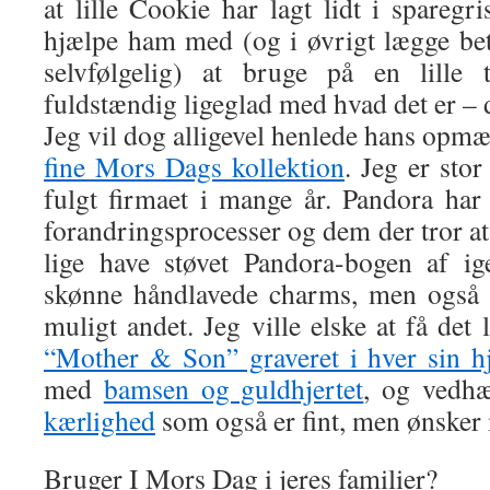
at lille Cookie har lagt lidt i spareg
hjælpe ham med (og i øvrigt lægge be
selvfølgelig) at bruge på en lille 
fuldstændig ligeglad med hvad det er – d
Jeg vil dog alligevel henlede hans op
fine Mors Dags kollektion
. Jeg er sto
fulgt firmaet i mange år. Pandora ha
forandringsprocesser og dem der tror a
lige have støvet Pandora-bogen af ig
skønne håndlavede charms, men også 
muligt andet. Jeg ville elske at få det
“Mother & Son” graveret i hver sin hj
med
bamsen og guldhjertet
, og vedh
kærlighed
som også er fint, men ønsker 
Bruger I Mors Dag i jeres familier?