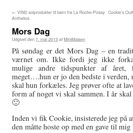
←
VIND solprodukter til børn fra La Roche-Posay
Cookie’s Outf
Anthelios
Mors Dag
Udgivet den
7. maj 2013
af
MiniMalsen
På søndag er det Mors Dag – en tradit
værnet om. Ikke fordi jeg ikke fork
mulige andre tidspunkter af året,
meget….hun er jo den bedste i verden
skal hun forkæles. Jeg prøver ofte at lav
form af noget vi skal sammen. I år skal
🙂
Inden vi fik Cookie, insisterede jeg på 
den måtte hoste op med en gave til mig