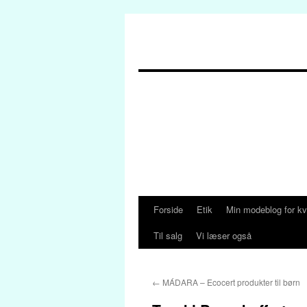
Forside
Etik
Min modeblog for kv
Hop
Til salg
Vi læser også
til
indhold
←
MÁDARA – Ecocert produkter til børn