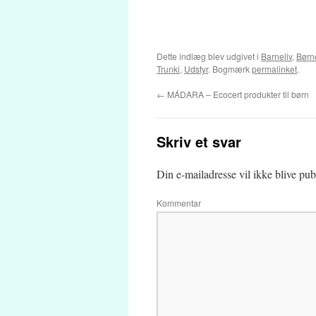
Dette indlæg blev udgivet i
Barneliv
,
Børn
Trunki
,
Udstyr
. Bogmærk
permalinket
.
←
MÁDARA – Ecocert produkter til børn
Skriv et svar
Din e-mailadresse vil ikke blive publ
Kommentar