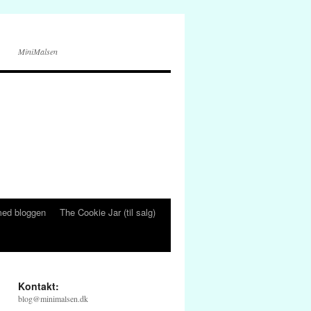
MiniMalsen
ed bloggen
The Cookie Jar (til salg)
Kontakt:
blog@minimalsen.dk