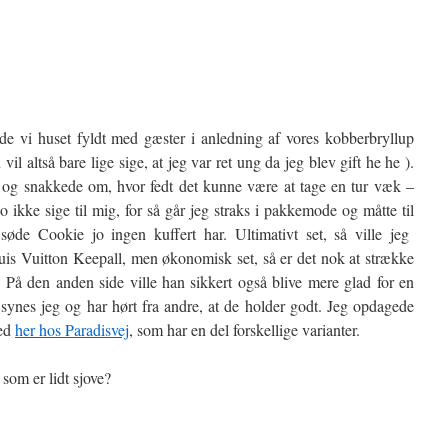
 vi huset fyldt med gæster i anledning af vores kobberbryllup
vil altså bare lige sige, at jeg var ret ung da jeg blev gift he he ).
i og snakkede om, hvor fedt det kunne være at tage en tur væk –
 ikke sige til mig, for så går jeg straks i pakkemode og måtte til
øde Cookie jo ingen kuffert har. Ultimativt set, så ville jeg
uis Vuitton Keepall, men økonomisk set, så er det nok at strække
🙂 På den anden side ville han sikkert også blive mere glad for en
 synes jeg og har hørt fra andre, at de holder godt. Jeg opdagede
ned
her hos Paradisvej
, som har en del forskellige varianter.
som er lidt sjove?