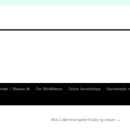
inder // Malsen.dk
Om MiniMalsen
Online favoritshops
Samarbejde m
MOLO stjernesengetøj til baby og voksen
→