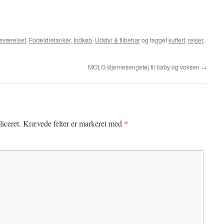
eværelset
,
Forældretanker
,
Indkøb
,
Udstyr & tilbehør
og tagget
kuffert
,
rejser
,
MOLO stjernesengetøj til baby og voksen
→
*
iceret.
Krævede felter er markeret med