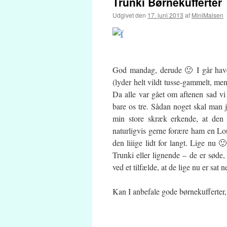
Trunki Børnekufferter
Udgivet den
17. juni 2013
af
MiniMalsen
God mandag, derude 🙂 I går havde
(lyder helt vildt tusse-gammelt, men 
Da alle var gået om aftenen sad v
bare os tre. Sådan noget skal man jo
min store skræk erkende, at den s
naturligvis gerne forære ham en Lo
den liiige lidt for langt. Lige nu 
Trunki eller lignende – de er søde,
ved et tilfælde, at de lige nu er sat 
Kan I anbefale gode børnekufferter, 