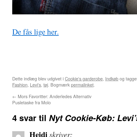
De fås lige her.
Dette indlæg blev udgivet i
Cookie's garderobe
,
Indkøb
og tagge
Fashion
,
Levi's
,
tøj
. Bogmærk
permalinket
.
←
Mors Favoritter: Anderledes Alternativ
Pusletaske fra Molo
4 svar til
Nyt Cookie-Køb: Levi’
Heidi
skriver: