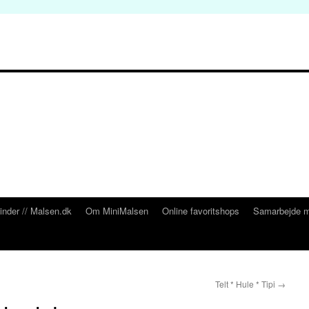
inder // Malsen.dk
Om MiniMalsen
Online favoritshops
Samarbejde m
Telt * Hule * Tipi
→