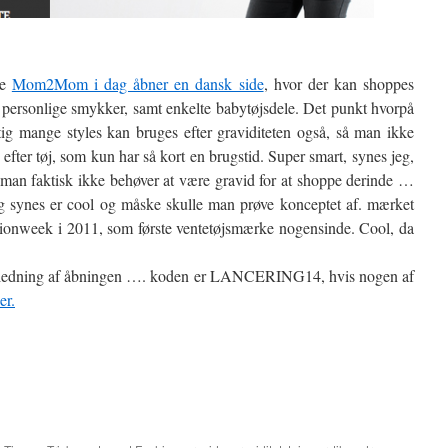
ke
Mom2Mom i dag åbner en dansk side
, hvor der kan shoppes
idt personlige smykker, samt enkelte babytøjsdele. Det punkt hvorpå
igtig mange styles kan bruges efter graviditeten også, så man ikke
fter tøj, som kun har så kort en brugstid. Super smart, synes jeg,
t man faktisk ikke behøver at være gravid for at shoppe derinde …
jeg synes er cool og måske skulle man prøve konceptet af. mærket
ionweek i 2011, som første ventetøjsmærke nogensinde. Cool, da
 anledning af åbningen …. koden er LANCERING14, hvis nogen af
er.