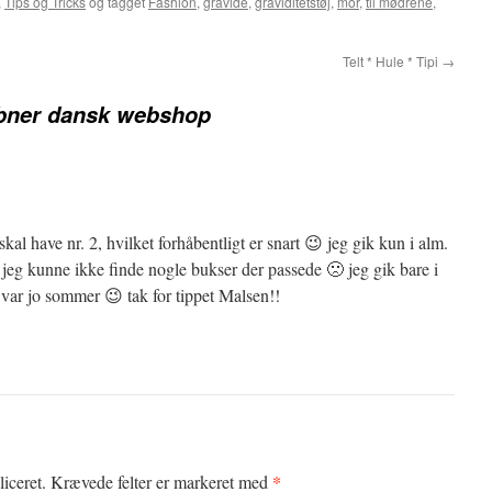
,
Tips og Tricks
og tagget
Fashion
,
gravide
,
graviditetstøj
,
mor
,
til mødrene
,
Telt * Hule * Tipi
→
ner dansk webshop
kal have nr. 2, hvilket forhåbentligt er snart 😉 jeg gik kun i alm.
eg kunne ikke finde nogle bukser der passede 🙁 jeg gik bare i
t var jo sommer 😉 tak for tippet Malsen!!
*
iceret.
Krævede felter er markeret med