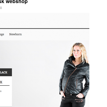
sk webshop
en