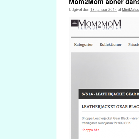
Mom2Mom åbner dan
Udgivet den
18. januar 2014
af
MiniMals