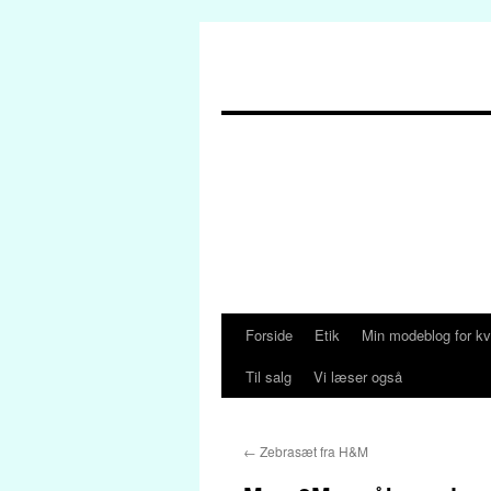
Forside
Etik
Min modeblog for kv
Hop
Til salg
Vi læser også
til
indhold
←
Zebrasæt fra H&M