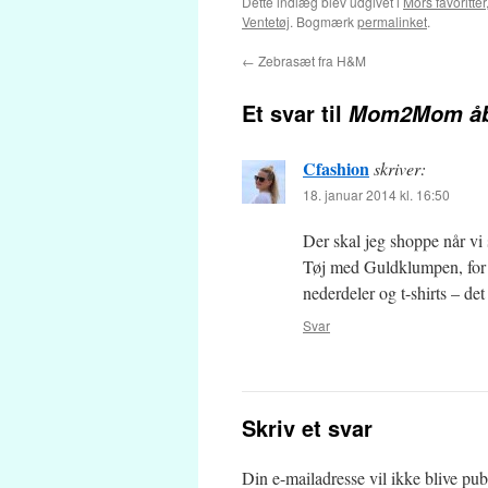
Dette indlæg blev udgivet i
Mors favoritter
Ventetøj
. Bogmærk
permalinket
.
←
Zebrasæt fra H&M
Et svar til
Mom2Mom åb
Cfashion
skriver:
18. januar 2014 kl. 16:50
Der skal jeg shoppe når vi s
Tøj med Guldklumpen, for j
nederdeler og t-shirts – de
Svar
Skriv et svar
Din e-mailadresse vil ikke blive publ