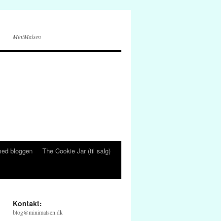
MiniMalsen
ed bloggen
The Cookie Jar (til salg)
Kontakt:
blog@minimalsen.dk