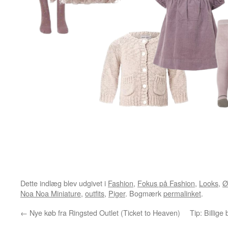
Dette indlæg blev udgivet i
Fashion
,
Fokus på Fashion
,
Looks
,
Ø
Noa Noa Miniature
,
outfits
,
Piger
. Bogmærk
permalinket
.
←
Nye køb fra Ringsted Outlet (Ticket to Heaven)
Tip: Billige