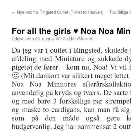
←
Nye køb fra Ringsted Outlet (Ticket to Heaven)
Tip: Billige
For all the girls ♥ Noa Noa Mi
Udgivet den
30. august 2012
af
MiniMalsen
Da jeg var i outlet i Ringsted, skulede 
afdeling med Miniature og sukkede dy
pigetøj de fører – kom nu, Noa! Vi vil 
🙂 (Mit dankort var sikkert meget lettet
Noa Noa Minitures efterårskollekt
anvendelig på kryds og tværs. De sarte
og med bare 3 forskellige par strømpeb
og måske to cardigans, kan man få sig 
som på den måde også gøre kol
budgetvenlig. Jeg har sammensat 2 outfit