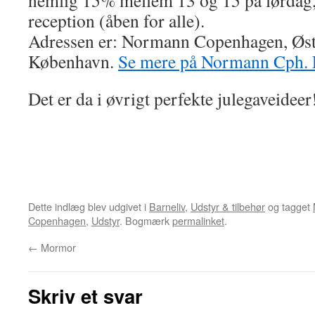
nemlig 15% mellem 13 og 15 på lørdag, 
reception (åben for alle).
Adressen er: Normann Copenhagen, Øst
København.
Se mere på Normann Cph. F
Det er da i øvrigt perfekte julegaveideer
Dette indlæg blev udgivet i
Barneliv
,
Udstyr & tilbehør
og tagget
Copenhagen
,
Udstyr
. Bogmærk
permalinket
.
←
Mormor
Skriv et svar