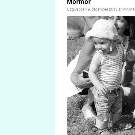
Mormor
Udgivet den
9. december 2013
af
MiniMa