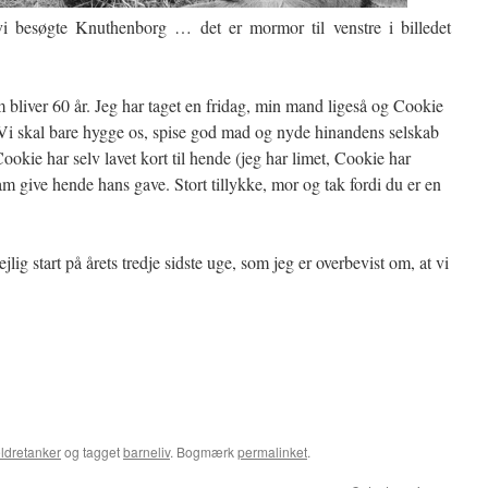
 vi besøgte Knuthenborg … det er mormor til venstre i billedet
 bliver 60 år. Jeg har taget en fridag, min mand ligeså og Cookie
 Vi skal bare hygge os, spise god mad og nyde hinandens selskab
Cookie har selv lavet kort til hende (jeg har limet, Cookie har
ham give hende hans gave. Stort tillykke, mor og tak fordi du er en
ejlig start på årets tredje sidste uge, som jeg er overbevist om, at vi
ldretanker
og tagget
barneliv
. Bogmærk
permalinket
.