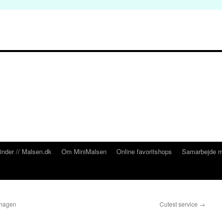
inder // Malsen.dk
Om MiniMalsen
Online favoritshops
Samarbejde m
nhagen
Cutest service
→