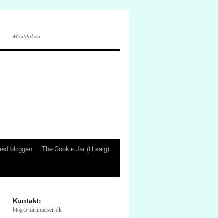
MiniMalsen
ed bloggen
The Cookie Jar (til salg)
Kontakt:
blog@minimalsen.dk