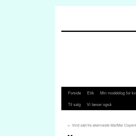
Forside
Etik
Min modeblog for kv
Hop
Til salg
Vi læser også
til
indhold
←
Vind sæt fra skønneste MarMar Cope