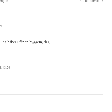
nhagen
Cutest service
→
r:
 Jeg håber I får en hyggelig dag.
l. 13:09