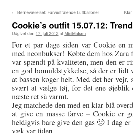
←
Børneværelset: Farvestrålende Luftballoner
Klar
Cookie’s outfit 15.07.12: Tren
Udgivet den
17. juli 2012
af
MiniMalsen
For et par dage siden var Cookie en 
med neonbukser! Købte dem hos Zara f
var spændt på kvaliteten, men den er r
en god bomuldstykkelse, så der er lidt
at bassen koger helt. Med det her vejr, 
svært at vælge tøj, for det ene øjeblik 
næste ret så varmt.
Jeg matchede den med en klar blå overd
at give en masse farve – Cookie er go
heldigvis bare give den gas 🙂 I dag e
væk var tiden.