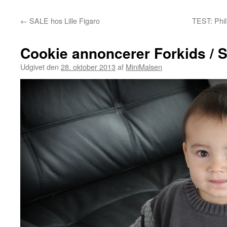
←
SALE hos Lille Figaro
TEST: Phil
Cookie annoncerer Forkids / S
Udgivet den
28. oktober 2013
af
MiniMalsen