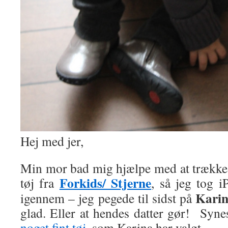
Hej med jer,
Min mor bad mig hjælpe med at trække e
Forkids/ Stjerne
tøj fra
, så jeg tog 
Kari
igennem – jeg pegede til sidst på
glad. Eller at hendes datter gør! Synes 
noget
fint
tøj
, som Karina har valgt.