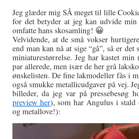
Jeg glæder mig SÅ meget til lille Cookie
for det betyder at jeg kan udvide min 
omfatte hans skosamling! 😀
Velvidende, at de små vokser hurtigere
end man kan nå at sige “gå”, så er det s
miniaturestørrelse. Jeg har kastet min 
par allerede, men især de her grå laksko
ønskelisten. De fine lakmodeller fås i 
også smukke metallicudgaver på vej. Jeg
billeder, da jeg var på pressebesøg ho
preview her
), som har Angulus i stald
og metallove!):