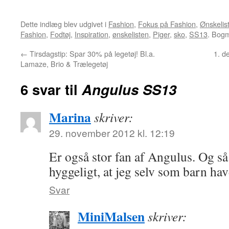
Dette indlæg blev udgivet i
Fashion
,
Fokus på Fashion
,
Ønskelis
Fashion
,
Fodtøj
,
Inspiration
,
ønskelisten
,
Piger
,
sko
,
SS13
. Bog
←
Tirsdagstip: Spar 30% på legetøj! Bl.a.
1. d
Lamaze, Brio & Trælegetøj
6 svar til
Angulus SS13
Marina
skriver:
29. november 2012 kl. 12:19
Er også stor fan af Angulus. Og så
hyggeligt, at jeg selv som barn h
Svar
MiniMalsen
skriver: