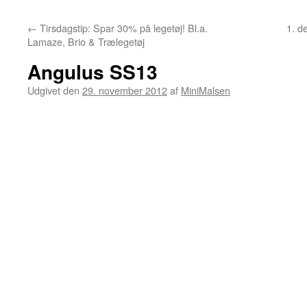
←
Tirsdagstip: Spar 30% på legetøj! Bl.a.
1. d
Lamaze, Brio & Trælegetøj
Angulus SS13
Udgivet den
29. november 2012
af
MiniMalsen