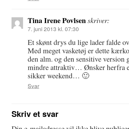
Tina Irene Povlsen
skriver:
7. juni 2013 kl. 07:30
Et skønt drys du lige lader falde o
Med meget vasketøj er dette kærk
den alm. og den sensitive version
mindre attraktiv… Ønsker herfra en
sikker weekend… 🙂
Svar
Skriv et svar
Din e-mailadresse vil ikke blive publicer