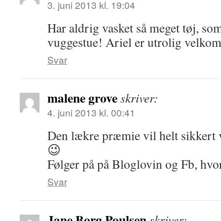
3. juni 2013 kl. 19:04
Har aldrig vasket så meget tøj, so
vuggestue! Ariel er utrolig velko
Svar
malene grove
skriver:
4. juni 2013 kl. 00:41
Den lækre præmie vil helt sikker
😉
Følger på på Bloglovin og Fb, hvor
Svar
Jane Borg Poulsen
skriver: