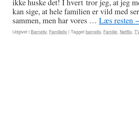
ikke huske det! I hvert tror jeg, at jeg m
kan sige, at hele familien er vild med se
sammen, men har vores …
Læs resten
Udgivet i
Barneliv
,
Familieliv
|
Tagget
barneliv
,
Familie
,
Netflix
,
T