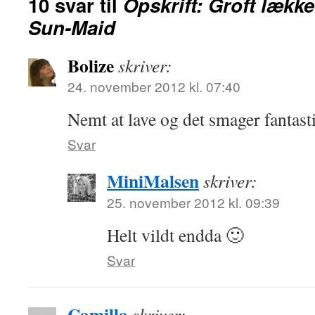
10 svar til
Opskrift: Groft lækk
Sun-Maid
Bolize
skriver:
24. november 2012 kl. 07:40
Nemt at lave og det smager fantast
Svar
MiniMalsen
skriver:
25. november 2012 kl. 09:39
Helt vildt endda 🙂
Svar
Camilla
skriver: