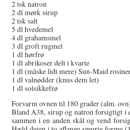
2 tsk natron
2 dl mørk sirup
2 tsk salt
5 dl hvedemel
4 dl grahamsmel
3 dl groft rugmel
1 dl hørfrø
1 dl abrikoser delt i kvarte
1 dl (måske lidt mere) Sun-Maid rosine
1 dl valnødder (knus dem let)
1 dl solsikkefrø
Forvarm ovnen til 180 grader (alm. ovn
Bland A38, sirup og natron forsigtigt i 
sammen i en anden skål og vend forsig
Hæld dejen i to aflange smurte forme (1