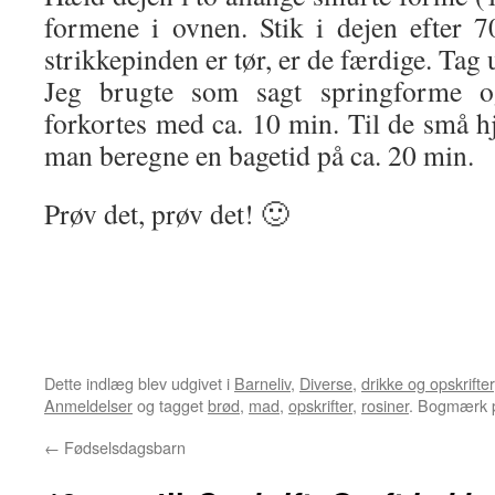
formene i ovnen. Stik i dejen efter 
strikkepinden er tør, er de færdige. Tag
Jeg brugte som sagt springforme o
forkortes med ca. 10 min. Til de små h
man beregne en bagetid på ca. 20 min.
Prøv det, prøv det! 🙂
Dette indlæg blev udgivet i
Barneliv
,
Diverse
,
drikke og opskrifter
Anmeldelser
og tagget
brød
,
mad
,
opskrifter
,
rosiner
. Bogmærk
←
Fødselsdagsbarn