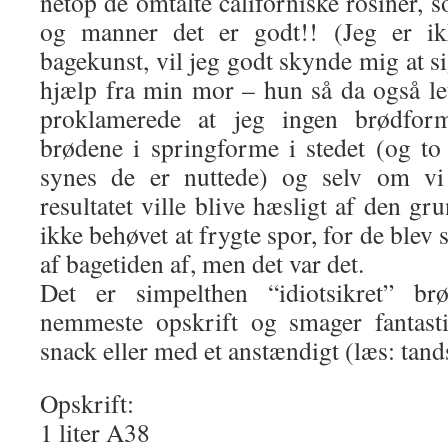
netop de omtalte californiske rosiner, s
og manner det er godt!! (Jeg er ik
bagekunst, vil jeg godt skynde mig at si
hjælp fra min mor – hun så da også let
proklamerede at jeg ingen brødfor
brødene i springforme i stedet (og to 
synes de er nuttede) og selv om v
resultatet ville blive hæsligt af den gr
ikke behøvet at frygte spor, for de blev 
af bagetiden af, men det var det.
Det er simpelthen “idiotsikret” br
nemmeste opskrift og smager fantast
snack eller med et anstændigt (læs: tan
Opskrift:
1 liter A38