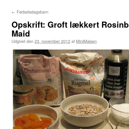
←
Fødselsdagsbarn
Opskrift: Groft lækkert Rosin
Maid
Udgivet den
23. november 2012
af
MiniMalsen