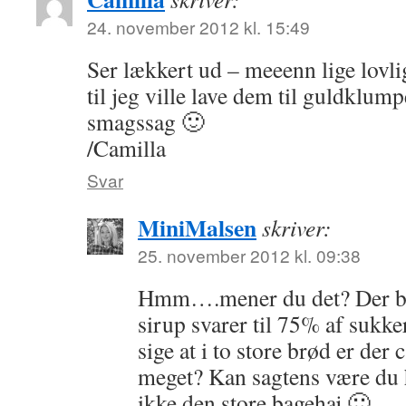
24. november 2012 kl. 15:49
Ser lækkert ud – meeenn lige lovl
til jeg ville lave dem til guldklum
smagssag 🙂
/Camilla
Svar
MiniMalsen
skriver:
25. november 2012 kl. 09:38
Hmm….mener du det? Der bli
sirup svarer til 75% af sukk
sige at i to store brød er der 
meget? Kan sagtens være du 
ikke den store bagehaj 🙂