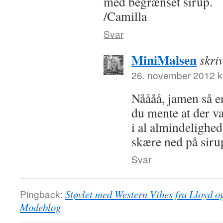
med begrænset sirup.
/Camilla
Svar
MiniMalsen
skri
26. november 2012 kl
Nåååå, jamen så e
du mente at der v
i al almindelighe
skære ned på siru
Svar
Pingback:
Støvlet med Western Vibes fra Lloyd og
Modeblog