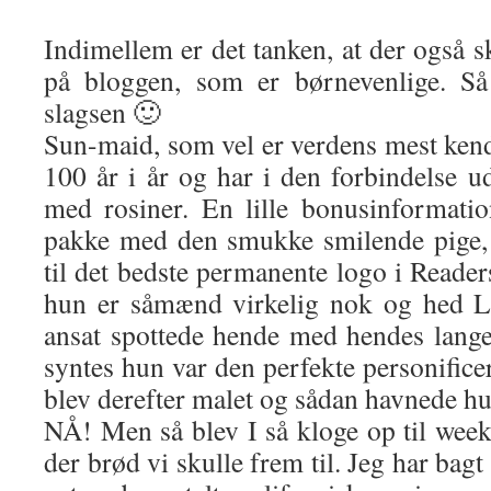
Indimellem er det tanken, at der også sk
på bloggen, som er børnevenlige. Så
slagsen 🙂
Sun-maid, som vel er verdens mest kendt
100 år i år og har i den forbindelse u
med rosiner. En lille bonusinformatio
pakke med den smukke smilende pige, f
til det bedste permanente logo i Reade
hun er såmænd virkelig nok og hed L
ansat spottede hende med hendes lange
syntes hun var den perfekte personific
blev derefter malet og sådan havnede h
NÅ! Men så blev I så kloge op til wee
der brød vi skulle frem til. Jeg har bag