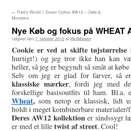
←
Fred’s World // Green Cotton AW12 – Owls &
Monsters
Nye Køb og fokus på WHEAT
Udgivet den
7. oktober 2012
af
MiniMalsen
Cookie er ved at skifte tøjstørrelse
i
hurtigt!) og jeg tror ikke han kan væ
heller, så jeg er begyndt så småt at købe
Selv om jeg er glad for farver, så e
klassiske mærker
, fordi jeg med d
forskellige basisoutfits til ham. Bl.a.
Wheat
,
som netop er klassisk, lidt u
holdt i meget kombinerbare materialer/f
Deres AW12 kollektion
er sindssygt læ
twist af street
er med et lille
. Cool!