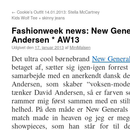
←
Cookie’s Outfit 14.01.2013: Stella McCartney
Kids Wolf Tee + skinny jeans
Fashionweek news: New Gener
Andersen * AW13
Udgivet den
17. januar 2013
af
MiniMalsen
Det ultra cool børnebrand
New Genera
betaget af, sætter sig igen-igen forres
samarbejde med en anerkendt dansk de
Andersen, som skaber “voksen-mode
tænker David Andersen, så er farven so
rammer mig først sammen med en stilf
helhed. På den måde er New Generals
match made in heaven og jeg er mege
showpieces, som han står for til 