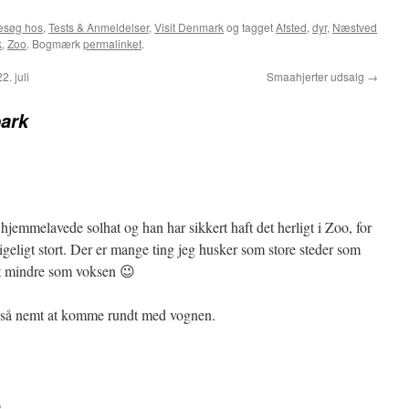
esøg hos
,
Tests & Anmeldelser
,
Visit Denmark
og tagget
Afsted
,
dyr
,
Næstved
k
,
Zoo
. Bogmærk
permalinket
.
. juli
Smaahjerter udsalg
→
ark
jemmelavede solhat og han har sikkert haft det herligt i Zoo, for
rigeligt stort. Der er mange ting jeg husker som store steder som
et mindre som voksen 😉
r så nemt at komme rundt med vognen.
3