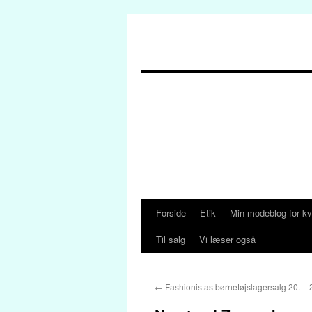
Forside
Etik
Min modeblog for kv
Hop
Til salg
Vi læser også
til
indhold
←
Fashionistas børnetøjslagersalg 20. – 22