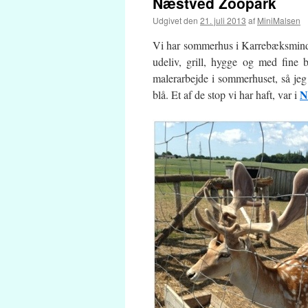
Næstved Zoopark
Udgivet den
21. juli 2013
af
MiniMalsen
Vi har sommerhus i Karrebæksminde (
udeliv, grill, hygge og med fine 
malerarbejde i sommerhuset, så jeg 
N
blå. Et af de stop vi har haft, var i