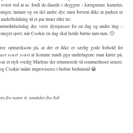
 svært ved at se, fordi de dasede i skyggen – kænguruer, kameler,
 unger, lamaer og en del andre dyr, men forvent ikke at parken er
underholdning til et par timer eller tre.
børnefødselsdag der, være dyrepasser for en dag og andre ting –
 meget sjovt, når Cookie en dag skal holde børne-tam-tam. 🙂
re opmærksom på, at der er ikke er særlig gode forhold for
ært svært svært
at komme rundt pga underlagene man kører på.
var et styk svedig Marlene der returnerede til sommerhuset senere.
 og Cookie måtte improviseres i bedste beduinstil 😀
eans fra name it, sandaler fra Adi