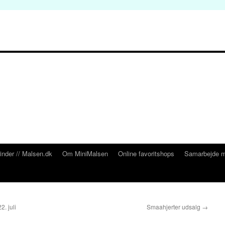
inder // Malsen.dk
Om MiniMalsen
Online favoritshops
Samarbejde m
. juli
Smaahjerter udsalg
→