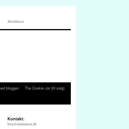
MiniMalsen
ed bloggen
The Cookie Jar (til salg)
Kontakt:
blog@minimalsen.dk