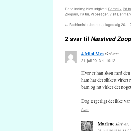
Dette indlæg blev udgivet i
Barneliv
,
På b
Zoopark
,
På tur
,
Vi besøger
,
Visit Denmar
←
Fashionistas børnetøjslagersalg 20. – 22
2 svar til
Næstved Zoop
4 Mini Mes
skriver:
21. juli 2013 kl. 19:12
Hvor er han skøn med den h
ham har det sikkert virket 
barn og nu virker det nog
Dog ærgerligt det ikke va
Svar
Marlene
skriver:
26. juli 2013 kl. 11:3