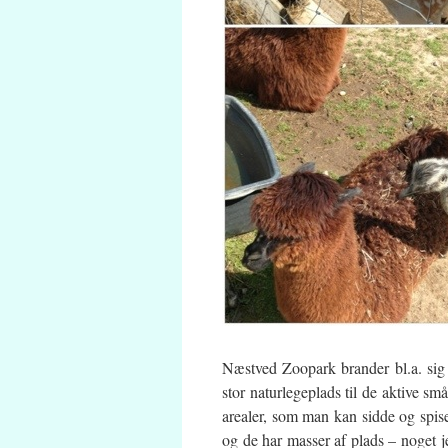
Næstved Zoopark brander bl.a. sig 
stor naturlegeplads til de aktive s
arealer, som man kan sidde og spise
og de har masser af plads – noget je