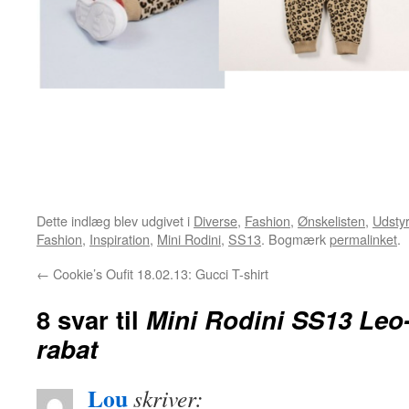
Dette indlæg blev udgivet i
Diverse
,
Fashion
,
Ønskelisten
,
Udstyr
Fashion
,
Inspiration
,
Mini Rodini
,
SS13
. Bogmærk
permalinket
.
←
Cookie’s Oufit 18.02.13: Gucci T-shirt
8 svar til
Mini Rodini SS13 Leo
rabat
Lou
skriver: