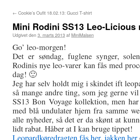
←
Cookie’s Oufit 18.02.13: Gucci T-shirt
Mini Rodini SS13 Leo-Licious
Udgivet den
3. marts 2013
af
MiniMalsen
Go’ leo-morgen!
Det er søndag, fuglene synger, sol
Rodinis nye leo-varer kan fås med proce
dag! 🙂
Jeg har selv holdt mig i skindet ift leop
så mange andre ting, som jeg gerne vil
SS13 Bon Voyage kollektion, men har i 
med blå undulater hjem fra samme we
alle nyheder, så det er da skønt at ku
lidt rabat. Håber at I kan bruge tippet!
Leopardkøredragten fås her
,
jakken her