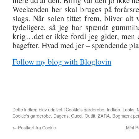
mere ud af den. Billig var den jo ikke h
Weekenden her skal bruges på forårsr
slags. Når solen tittet frem, bliver alt
tydeligere, så jeg har spændt gummi
krig…det er ikke fordi jeg gider, men 
bagefter. Hvad med jer – spændende pl
Follow my blog with Bloglovin
Dette indlæg blev udgivet i
Cookie's garderobe
,
Indkøb
,
Looks
,
M
Cookie's garderobe
,
Dagens
,
Gucci
,
Outfit
,
ZARA
. Bogmærk
pe
←
Postkort fra Cookie
Mini R