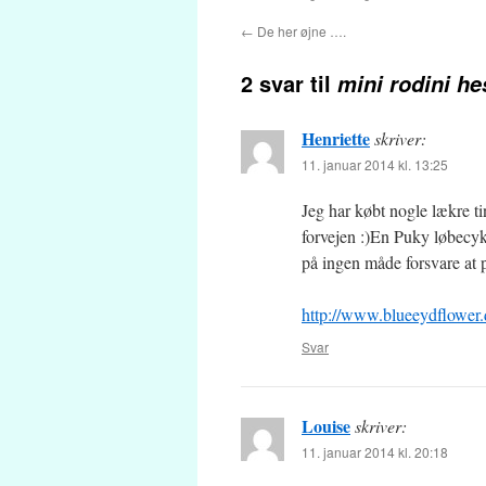
←
De her øjne ….
2 svar til
mini rodini he
Henriette
skriver:
11. januar 2014 kl. 13:25
Jeg har købt nogle lækre ti
forvejen :)En Puky løbecyk
på ingen måde forsvare at
http://www.blueeydflower
Svar
Louise
skriver:
11. januar 2014 kl. 20:18