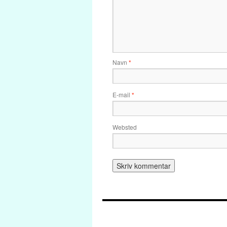
Navn
*
E-mail
*
Websted