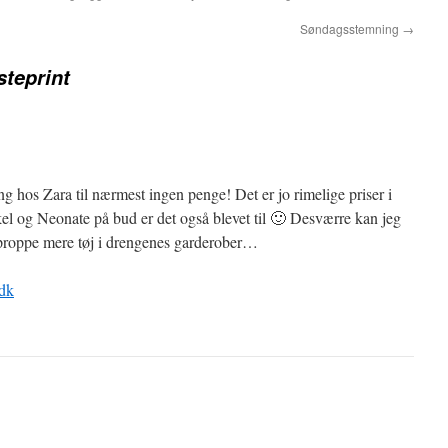
Søndagsstemning
→
steprint
ng hos Zara til nærmest ingen penge! Det er jo rimelige priser i
el og Neonate på bud er det også blevet til 🙂 Desværre kan jeg
 proppe mere tøj i drengenes garderober…
.dk