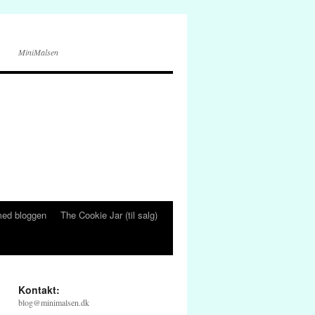
MiniMalsen
ed bloggen
The Cookie Jar (til salg)
Kontakt:
blog@minimalsen.dk