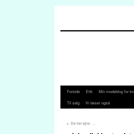
Forside
Etik
Min modeblog for kv
Hop
Til salg
Vi læser også
til
indhold
←
De her øjne ….