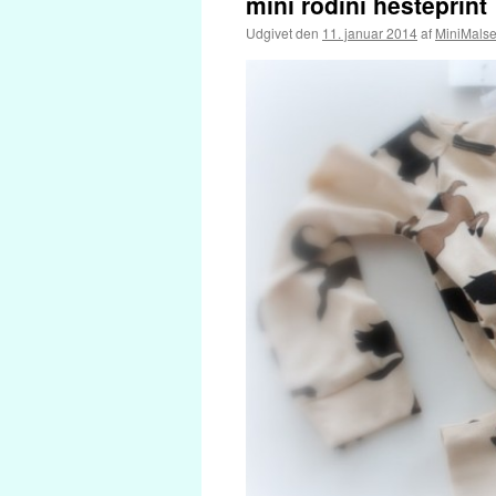
mini rodini hesteprint
Udgivet den
11. januar 2014
af
MiniMals