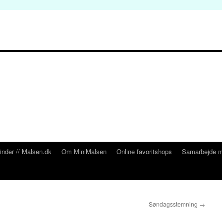
inder // Malsen.dk
Om MiniMalsen
Online favoritshops
Samarbejde m
Søndagsstemning
→