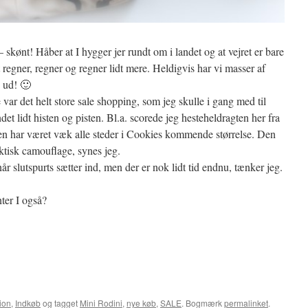
skønt! Håber at I hygger jer rundt om i landet og at vejret er bare
 regner, regner og regner lidt mere. Heldigvis har vi masser af
e ud! 🙂
e var det helt store sale shopping, som jeg skulle i gang med til
et lidt histen og pisten. Bl.a. scorede jeg hesteheldragten her fra
 den har været væk alle steder i Cookies kommende størrelse. Den
aktisk camouflage, synes jeg.
år slutspurts sætter ind, men der er nok lidt tid endnu, tænker jeg.
nter I også?
ion
,
Indkøb
og tagget
Mini Rodini
,
nye køb
,
SALE
. Bogmærk
permalinket
.