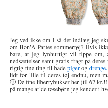
Jeg ved ikke om I så det indlæg jeg s
om Bon’A Partes sommertøj? Hvis ikke,
bare, at jeg lynhurtigt vil tippe om, 
nedsættelser samt gratis fragt på dere
rigtig fine ting til både
piger
og
drenge.
lidt for lille til deres tøj endnu, men 
🙂 De fine libertybukser her (til 67 kr.
på mange af de tøsebørn jeg kender i hv
.