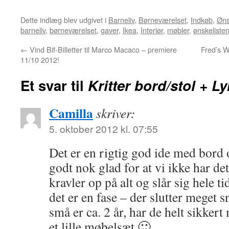
Dette indlæg blev udgivet i
Barneliv
,
Børneværelset
,
Indkøb
,
Øns
barneliv
,
børneværelset
,
gaver
,
Ikea
,
Interiør
,
møbler
,
ønskeliste
←
Vind Bif-Billetter til Marco Macaco – premiere
Fred’s W
11/10 2012!
Et svar til
Kritter bord/stol + 
Camilla
skriver:
5. oktober 2012 kl. 07:55
Det er en rigtig god ide med bord 
godt nok glad for at vi ikke har d
kravler op på alt og slår sig hele ti
det er en fase – der slutter meget 
små er ca. 2 år, har de helt sikker
et lille møbelsæt 🙂