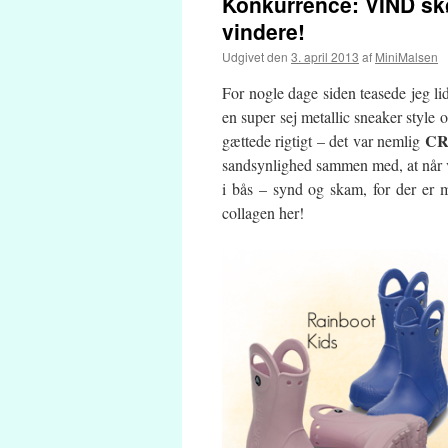
Konkurrence: VIND skø
vindere!
Udgivet den
3. april 2013
af
MiniMalsen
For nogle dage siden teasede jeg li
en super sej metallic sneaker style
CR
gættede rigtigt – det var nemlig
sandsynlighed sammen med, at når 
i bås – synd og skam, for der er
collagen her!