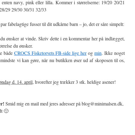
 i enten navy, pink eller lilla. Kommer i størrelserne: 19/20 20/21
28/29 29/30 30/31 32/33
r fabelagtige fusser til dit udkårne barn – jo, det er såre simpelt:
 du ønsker at vinde. Skriv dette i en kommentar her på indlægget,
ørrelse du ønsker.
ne både
CROCS Fisketorvets FB-side lige her
og
min
. Ikke noget
mindste vi kan gøre, når nu butikken øser ud af skoposen til os,
øndag d. 14. april
, hvorefter jeg trækker 3 stk. heldige asener!
er!
Smid mig en mail med jeres adresser på blog@minimalsen.dk,
dt 🙂