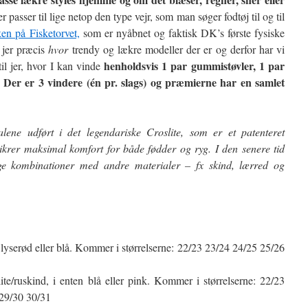
er passer til lige netop den type vejr, som man søger fodtøj til og til
en på Fisketorvet,
som er nyåbnet og faktisk DK’s første fysiske
 jer præcis
hvor
trendy og lækre modeller der er og derfor har vi
henholdsvis 1 par gummistøvler, 1 par
il jer, hvor I kan vinde
 Der er 3 vindere (én pr. slags) og præmierne har en samlet
ne udført i det legendariske Croslite, som er et patenteret
ikrer maksimal komfort for både fødder og ryg. I den senere tid
lige kombinationer med andre materialer – fx skind, lærred og
en lyserød eller blå. Kommer i størrelserne: 22/23 23/24 24/25 25/26
lite/ruskind, i enten blå eller pink. Kommer i størrelserne: 22/23
29/30 30/31