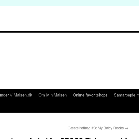
inder // Malsen.dk
Om MiniMalsen
Online favoritshops
Samarbejde m
Gæsteindlæg #3: My Baby Rocks
→