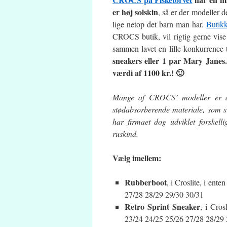
er høj solskin
, så er der modeller d
lige netop det barn man har.
Butikk
CROCS butik, vil rigtig gerne vise
sammen lavet en lille konkurrence t
sneakers eller 1 par Mary Janes.
værdi af 1100 kr.! 🙂
Mange af CROCS’ modeller er ale
stødabsorberende materiale, som s
har firmaet dog udviklet forskel
ruskind.
Vælg imellem:
Rubberboot
, i Croslite, i ent
27/28 28/29 29/30 30/31
Retro Sprint Sneaker
, i Cros
23/24 24/25 25/26 27/28 28/29 