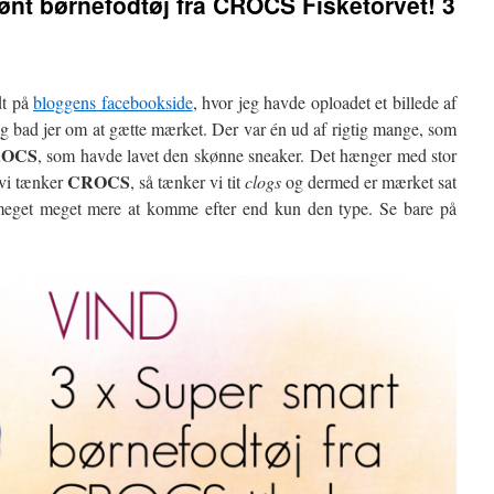
nt børnefodtøj fra CROCS Fisketorvet! 3
dt på
bloggens facebookside
, hvor jeg havde oploadet et billede af
 og bad jer om at gætte mærket. Der var én ud af rigtig mange, som
OCS
, som havde lavet den skønne sneaker. Det hænger med stor
CROCS
vi tænker
, så tænker vi tit
clogs
og dermed er mærket sat
 meget meget mere at komme efter end kun den type. Se bare på