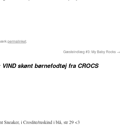
mærk
permalinket
.
Gæsteindlæg #3: My Baby Rocks
→
 VIND skønt børnefodtøj fra CROCS
t Sneaker, i Croslite/ruskind i blå, str 29 <3