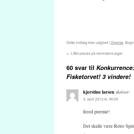
Dette indlæg blev udgivet i
Diverse
. Bog
←
Little pieces på venindens piger
60 svar til
Konkurrence:
Fisketorvet! 3 vindere!
kjerstine larsen
skriver:
3. april 2013 kl. 06:00
feeed præmie!
Det skulle være Retro Sprin