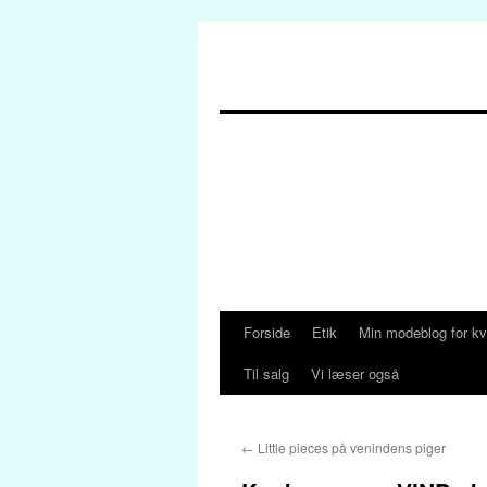
Forside
Etik
Min modeblog for kv
Hop
Til salg
Vi læser også
til
indhold
←
Little pieces på venindens piger