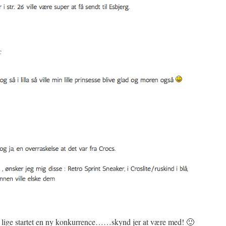
 er lige startet en ny konkurrence……skynd jer at være med! 🙂