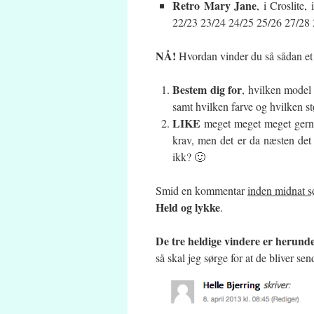
Retro Mary Jane
, i Croslite,
22/23 23/24 24/25 25/26 27/28 
NÅ!
Hvordan vinder du så sådan et pa
Bestem dig for
, hvilken model
samt hvilken farve og hvilken st
LIKE
meget meget meget ger
krav, men det er da næsten det 
ikk? 🙂
Smid en kommentar
inden midnat s
Held og lykke
.
De tre heldige vindere er herund
så skal jeg sørge for at de bliver sen