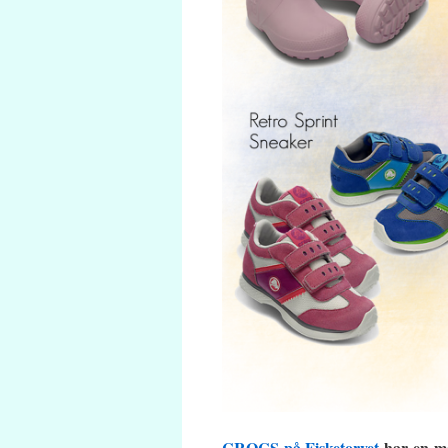
CROCS på Fisketorvet
har en ma