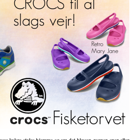
sse lækre styles hjemme og om det blæser, regner, sner eller