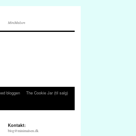
MiniMalsen
ed bloggen
The Cookie Jar (til salg)
Kontakt:
blog@minimalsen.dk