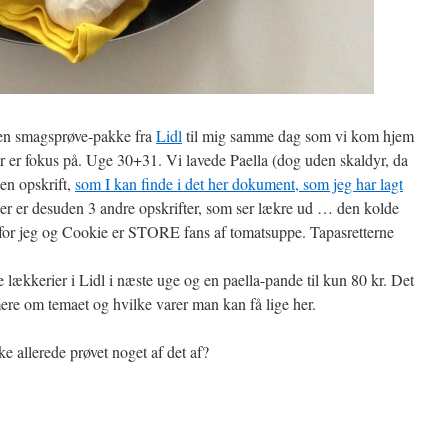
 en smagsprøve-pakke fra
Lidl
til mig samme dag som vi kom hjem
er er fokus på. Uge 30+31. Vi lavede Paella (dog uden skaldyr, da
den opskrift,
som I kan finde i det her dokument, som jeg har lagt
er er desuden 3 andre opskrifter, som ser lækre ud … den kolde
, for jeg og Cookie er STORE fans af tomatsuppe. Tapasretterne
lækkerier i Lidl i næste uge og en paella-pande til kun 80 kr. Det
mere om temaet og hvilke varer man kan få lige her.
e allerede prøvet noget af det af?