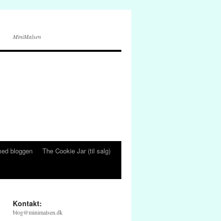
MiniMalsen
ed bloggen
The Cookie Jar (til salg)
Kontakt:
blog@minimalsen.dk