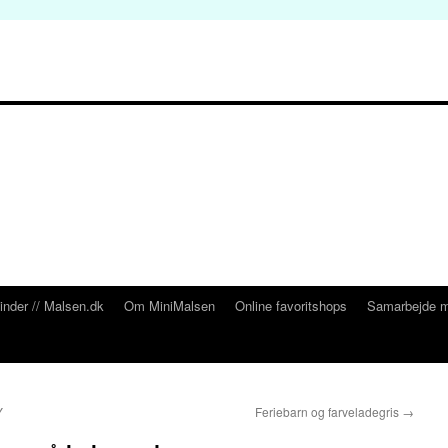
inder // Malsen.dk
Om MiniMalsen
Online favoritshops
Samarbejde m
Y
Feriebarn og farveladegris
→