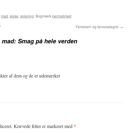
t
mad
,
spise
,
spisning
. Bogmærk
permalinket
.
Y
Feriebarn og farveladegris
→
il mad: Smag på hele verden
dukter af dem og de er udemærket
*
iceret.
Krævede felter er markeret med