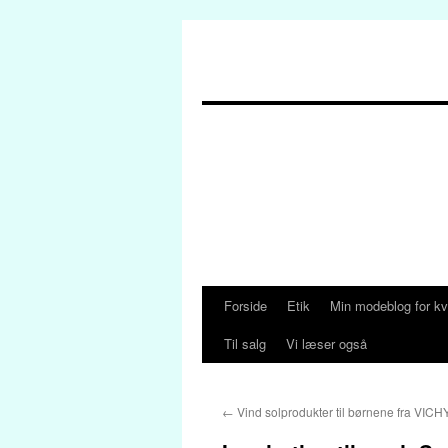
Forside
Etik
Min modeblog for kv
Hop
Til salg
Vi læser også
til
indhold
←
Vind solprodukter til børnene fra VICH