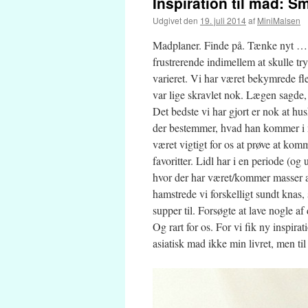
Inspiration til mad: 
Udgivet den
19. juli 2014
af
MiniMalsen
Madplaner. Finde på. Tænke nyt … og
frustrerende indimellem at skulle try
varieret. Vi har været bekymrede fl
var lige skravlet nok. Lægen sagde, 
Det bedste vi har gjort er nok at hu
der bestemmer, hvad han kommer i m
været vigtigt for os at prøve at kom
favoritter. Lidl har i en periode (o
hvor der har været/kommer masser af 
hamstrede vi forskelligt sundt knas,
supper til. Forsøgte at lave nogle af
Og rart for os. For vi fik ny inspirat
asiatisk mad ikke min livret, men ti