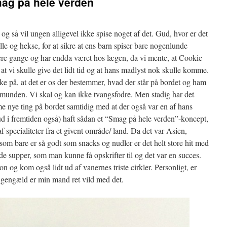
Smag på hele verden
 så vil ungen alligevel ikke spise noget af det. Gud, hvor er det
lle og hekse, for at sikre at ens barn spiser bare nogenlunde
ere gange og har endda været hos lægen, da vi mente, at Cookie
at vi skulle give det lidt tid og at hans madlyst nok skulle komme.
ske på, at det er os der bestemmer, hvad der står på bordet og ham
unden. Vi skal og kan ikke tvangsfodre. Men stadig har det
me nye ting på bordet samtidig med at der også var en af hans
g ud i fremtiden også) haft sådan et “Smag på hele verden”-koncept,
specialiteter fra et givent område/ land. Da det var Asien,
 som bare er så godt som snacks og nudler er det helt store hit med
 de supper, som man kunne få opskrifter til og det var en succes.
ion og kom også lidt ud af vanernes triste cirkler. Personligt, er
l gengæld er min mand ret vild med det.