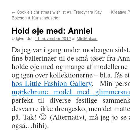
←
Cookie’s christmas wishlist #1: Trædyr fra Kay
Kreative 
Bojesen & Kunstindustrien
Hold øje med: Anniel
Udgivet den
11. november 2012
af
MiniMalsen
Da jeg var i gang under modeugen sidst, 
fine ballerinaer til de små tøser fra Ann
holde øje med og mange af modellerne e
og igen over kollektionerne – bl.a. fås e
hos Little Fashion Gallery
. Min perso
mørkebrune model med glimmersnu
perfekt til diverse festlige sammen
desværre ikke drengesko, men det måtte
på. Tak! 🙂 (Alternativt, må jeg jo se 
også…hihi).