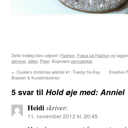
Dette indlæg blev udgivet i
Fashion
,
Fokus på Fashion
og tagge
glimmer
,
glitter
,
Piger
. Bogmærk
permalinket
.
←
Cookie’s christmas wishlist #1: Trædyr fra Kay
Kreative 
Bojesen & Kunstindustrien
5 svar til
Hold øje med: Anniel
Heidi
skriver:
11. november 2012 kl. 20:45