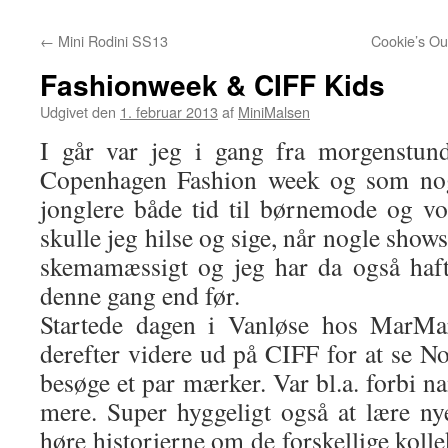
←
Mini Rodini SS13
Cookie’s Out
Fashionweek & CIFF Kids
Udgivet den
1. februar 2013
af
MiniMalsen
I går var jeg i gang fra morgenstun
Copenhagen Fashion week og som noge
jonglere både tid til børnemode og v
skulle jeg hilse og sige, når nogle show
skemamæssigt og jeg har da også haft
denne gang end før.
Startede dagen i Vanløse hos MarM
derefter videre ud på CIFF for at se N
besøge et par mærker. Var bl.a. forbi na
mere. Super hyggeligt også at lære ny
høre historierne om de forskellige kolle