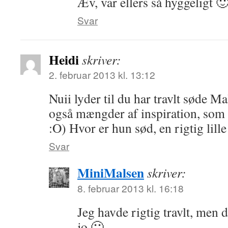
Æv, var ellers så hyggeligt 
Svar
Heidi
skriver:
2. februar 2013 kl. 13:12
Nuii lyder til du har travlt søde M
også mængder af inspiration, som d
:O) Hvor er hun sød, en rigtig lill
Svar
MiniMalsen
skriver:
8. februar 2013 kl. 16:18
Jeg havde rigtig travlt, men d
jo 🙂