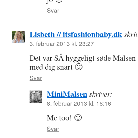
Svar
Lisbeth // itsfashionbaby.dk
skri
3. februar 2013 kl. 23:27
Det var SÅ hyggeligt søde Malsen –
med dig snart 🙂
Svar
MiniMalsen
skriver:
8. februar 2013 kl. 16:16
Me too! 🙂
Svar