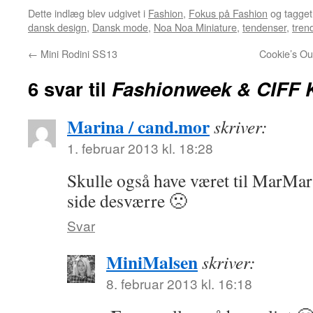
Dette indlæg blev udgivet i
Fashion
,
Fokus på Fashion
og tagge
dansk design
,
Dansk mode
,
Noa Noa Miniature
,
tendenser
,
tren
←
Mini Rodini SS13
Cookie’s Out
6 svar til
Fashionweek & CIFF 
Marina / cand.mor
skriver:
1. februar 2013 kl. 18:28
Skulle også have været til MarMar
side desværre 🙁
Svar
MiniMalsen
skriver:
8. februar 2013 kl. 16:18