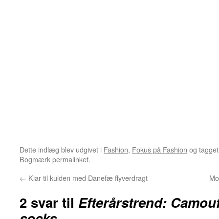
Dette indlæg blev udgivet i
Fashion
,
Fokus på Fashion
og tagge
Bogmærk
permalinket
.
←
Klar til kulden med Danefæ flyverdragt
Mor
2 svar til
Efterårstrend: Camou
socks