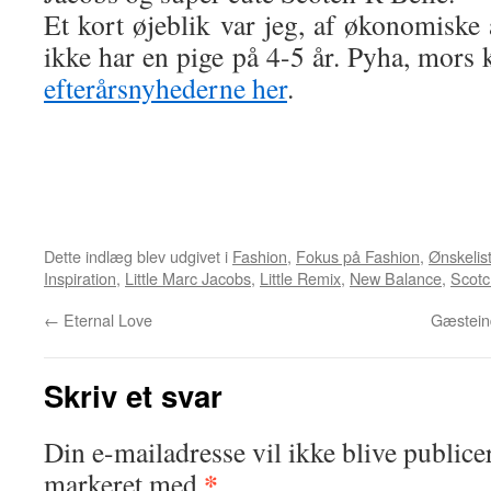
Et kort øjeblik var jeg, af økonomiske å
ikke har en pige på 4-5 år. Pyha, mors 
efterårsnyhederne her
.
Dette indlæg blev udgivet i
Fashion
,
Fokus på Fashion
,
Ønskelis
Inspiration
,
Little Marc Jacobs
,
Little Remix
,
New Balance
,
Scotc
←
Eternal Love
Gæstein
Skriv et svar
Din e-mailadresse vil ikke blive publicer
*
markeret med