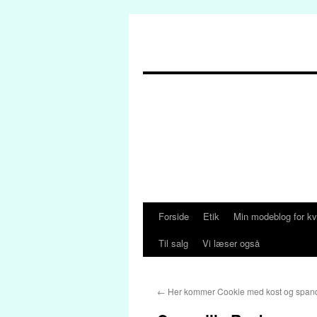
Forside
Etik
Min modeblog for kv
Hop
Til salg
Vi læser også
til
indhold
←
Her kommer Cookie med kost og span