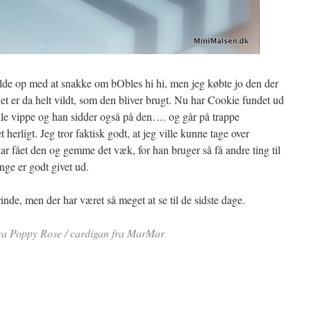
olde op med at snakke om bObles hi hi, men jeg købte jo den der
det er da helt vildt, som den bliver brugt. Nu har Cookie fundet ud
ille vippe og han sidder også på den…. og går på trappe
t herligt. Jeg tror faktisk godt, at jeg ville kunne tage over
har fået den og gemme det væk, for han bruger så få andre ting til
nge er godt givet ud.
inde, men der har været så meget at se til de sidste dage.
e fra Poppy Rose / cardigan fra MarMar