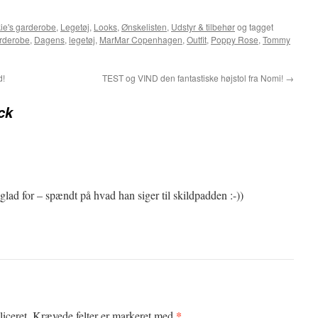
ie's garderobe
,
Legetøj
,
Looks
,
Ønskelisten
,
Udstyr & tilbehør
og tagget
arderobe
,
Dagens
,
legetøj
,
MarMar Copenhagen
,
Outfit
,
Poppy Rose
,
Tommy
d!
TEST og VIND den fantastiske højstol fra Nomi!
→
ck
glad for – spændt på hvad han siger til skildpadden :-))
*
iceret.
Krævede felter er markeret med