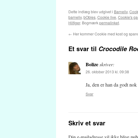
Dette indlæg blev udgivet i
Barneliv
,
Cook
barneliv
,
bObles
,
Cookie live
,
Cookie's g
Hilfiger
. Bogmærk
permalinket
.
←
Her kommer Cookie med kost og span
Et svar til
Crocodile Ro
Bolize
skriver:
26. oktober 2013 kl. 09:38
Ja, den er han da godt nok 
Svar
Skriv et svar
Din e-mailadresse vil ikke blive publ