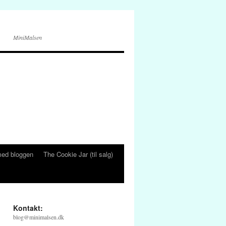
MiniMalsen
ed bloggen
The Cookie Jar (til salg)
Kontakt:
blog@minimalsen.dk