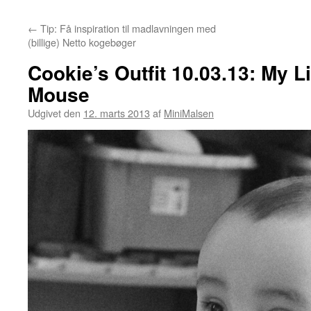
←
Tip: Få inspiration til madlavningen med
(billige) Netto kogebøger
Cookie’s Outfit 10.03.13: My L
Mouse
Udgivet den
12. marts 2013
af
MiniMalsen