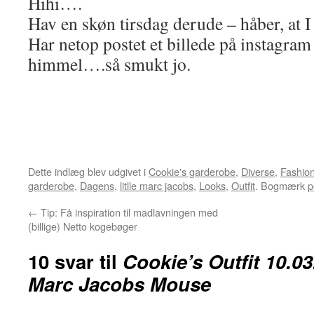
Hihi….
Hav en skøn tirsdag derude – håber, at I 
Har netop postet et billede på instagra
himmel….så smukt jo.
Dette indlæg blev udgivet i
Cookie's garderobe
,
Diverse
,
Fashio
garderobe
,
Dagens
,
litlle marc jacobs
,
Looks
,
Outfit
. Bogmærk
p
←
Tip: Få inspiration til madlavningen med
(billige) Netto kogebøger
10 svar til
Cookie’s Outfit 10.03
Marc Jacobs Mouse