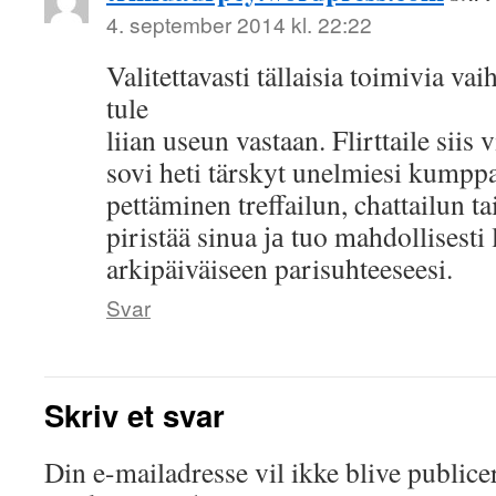
4. september 2014 kl. 22:22
Valitettavasti tällaisia toimivia va
tule
liian useun vastaan. Flirttaile siis vi
sovi heti tärskyt unelmiesi kumpp
pettäminen treffailun, chattailun ta
piristää sinua ја tuo mahdollisest
arkipäiväiseen parisuhteeseesi.
Svar
Skriv et svar
Din e-mailadresse vil ikke blive publicer