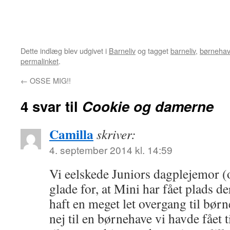
Dette indlæg blev udgivet i
Barneliv
og tagget
barneliv
,
børneha
permalinket
.
←
OSSE MIG!!
4 svar til
Cookie og damerne
Camilla
skriver:
4. september 2014 kl. 14:59
Vi eelskede Juniors dagplejemor (
glade for, at Mini har fået plads d
haft en meget let overgang til børn
nej til en børnehave vi havde fået 