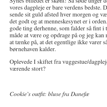
Synes billedet er skønt! Så søde unger d
vores dagpleje er bare verdens bedste. D
sende sit guld afsted hver morgen og vær
det godt og at menneskesynet er i orden
gode ting derhenne, som falder så fint i
måde at være og opdrage på og jeg kan 
at tænke på, at det egentlige ikke varer 
børnehaven kalder.
Oplevede I skiftet fra vuggestue/dagple
værende stort?
Cookie’s outfit: bluse fra Danefæ