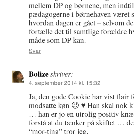
mellem DP og børnene, men indtil
pædagogerne i børnehaven været sød
hvordan dagen er gået – selvom de 
fortælle det til samtlige forældre
måde som DP kan.
Svar
Bolize
skriver:
4. september 2014 kl. 15:32
Ja, den gode Cookie har vist flair 
modsatte køn 😉 ♥ Han skal nok k
… han er jo en utrolig positiv kn
forstå at du tænker på skiftet … de
“mor-ting” tror jeg.