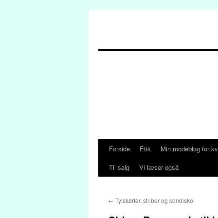
Forside
Etik
Min modeblog for kv
Hop
Til salg
Vi læser også
til
indhold
←
Tylskørter, striber og kondisko