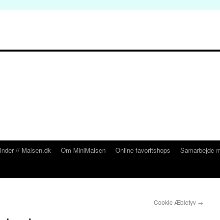
inder // Malsen.dk
Om MiniMalsen
Online favoritshops
Samarbejde m
Cookie Æbletyv
→