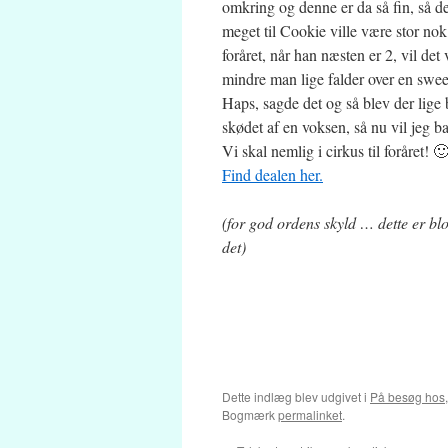
omkring og denne er da så fin, så de
meget til Cookie ville være stor nok 
foråret, når han næsten er 2, vil det
mindre man lige falder over en swee
Haps, sagde det og så blev der lige b
skødet af en voksen, så nu vil jeg
Vi skal nemlig i cirkus til foråret! 
Find dealen her.
(for god ordens skyld … dette er blo
det)
Dette indlæg blev udgivet i
På besøg hos
Bogmærk
permalinket
.