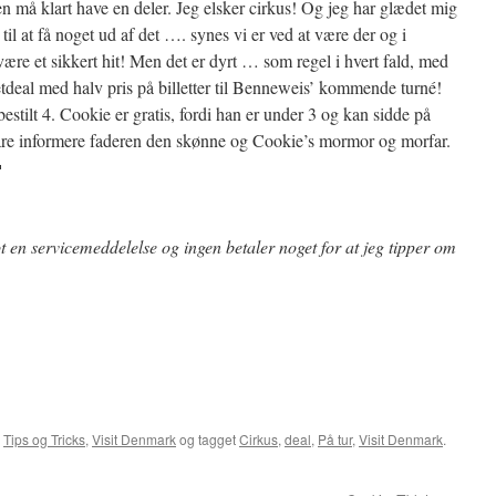
n må klart have en deler. Jeg elsker cirkus! Og jeg har glædet mig
til at få noget ud af det …. synes vi er ved at være der og i
 være et sikkert hit! Men det er dyrt … som regel i hvert fald, med
tdeal med halv pris på billetter til Benneweis’ kommende turné!
estilt 4. Cookie er gratis, fordi han er under 3 og kan sidde på
 bare informere faderen den skønne og Cookie’s mormor og morfar.

t en servicemeddelelse og ingen betaler noget for at jeg tipper om
,
Tips og Tricks
,
Visit Denmark
og tagget
Cirkus
,
deal
,
På tur
,
Visit Denmark
.