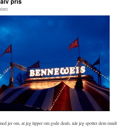
alv pris
alsen
med jer om, at jeg tipper om gode deals, når jeg spotter dem rundt