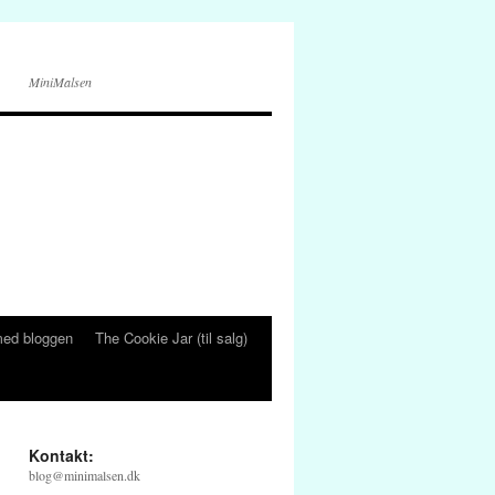
MiniMalsen
ed bloggen
The Cookie Jar (til salg)
Kontakt:
blog@minimalsen.dk