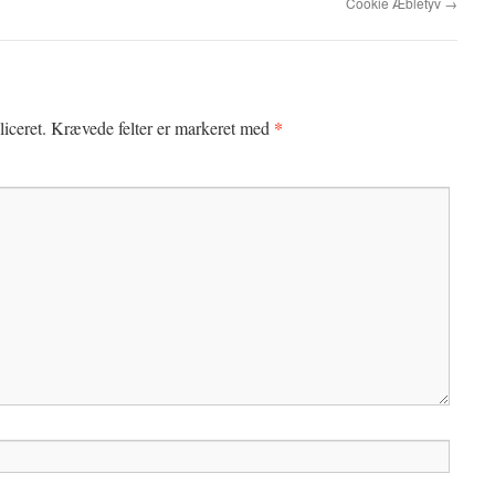
Cookie Æbletyv
→
*
iceret.
Krævede felter er markeret med