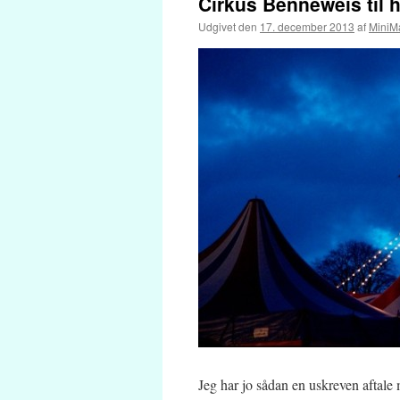
Cirkus Benneweis til h
Udgivet den
17. december 2013
af
MiniM
Jeg har jo sådan en uskreven aftale 