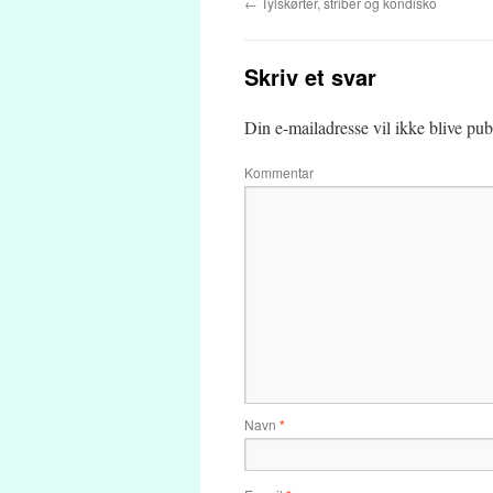
←
Tylskørter, striber og kondisko
Skriv et svar
Din e-mailadresse vil ikke blive publ
Kommentar
Navn
*