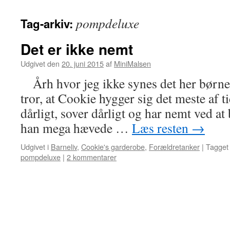
pompdeluxe
Tag-arkiv:
Det er ikke nemt
Udgivet den
20. juni 2015
af
MiniMalsen
Årh hvor jeg ikke synes det her børneh
tror, at Cookie hygger sig det meste af 
dårligt, sover dårligt og har nemt ved at
han mega hævede …
Læs resten
→
Udgivet i
Barneliv
,
Cookie's garderobe
,
Forældretanker
|
Tagget
pompdeluxe
|
2 kommentarer