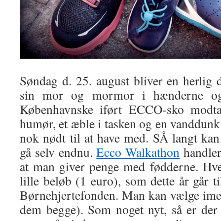
Søndag d. 25. august bliver en herlig 
sin mor og mormor i hænderne og
Københavnske iført ECCO-sko modtage
humør, et æble i tasken og en vanddunk 
nok nødt til at have med. SÅ langt kan 
gå selv endnu.
Ecco Walkathon
handler
at man giver penge med fødderne. Hve
lille beløb (1 euro), som dette år går
Børnehjertefonden. Man kan vælge ime
dem begge). Som noget nyt, så er de