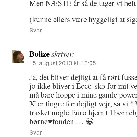
Men NÆSTE år så deltager vi helt 
(kunne ellers være hyggeligt at sige 
Svar
Bolize
skriver:
15. august 2013 kl. 13:05
Ja, det bliver dejligt at få rørt fu
jo ikke bliver i Ecco-sko for mi
må bare hoppe i mine gamle power
X’er fingre for dejligt vejr, så vi 
trasket nogle Euro hjem til børne
børne♥fonden … 😀
Svar