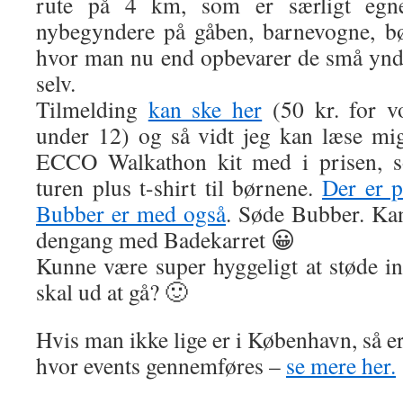
rute på 4 km, som er særligt egn
nybegyndere på gåben, barnevogne, bø
hvor man nu end opbevarer de små ynd
selv.
Tilmelding
kan ske her
(50 kr. for v
under 12) og så vidt jeg kan læse mig 
ECCO Walkathon kit med i prisen, so
turen plus t-shirt til børnene.
Der er 
Bubber er med også
. Søde Bubber. Ka
dengang med Badekarret 😀
Kunne være super hyggeligt at støde ind
skal ud at gå? 🙂
Hvis man ikke lige er i København, så er
hvor events gennemføres –
se mere her.