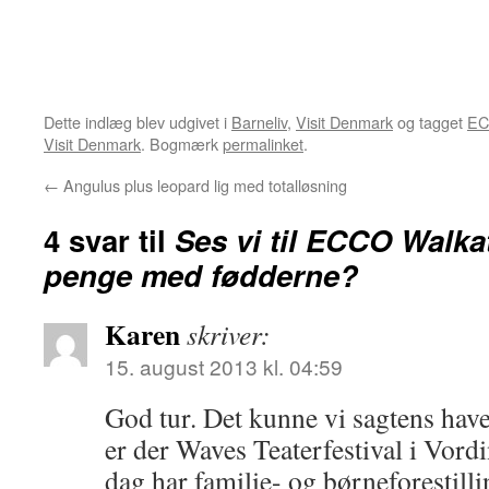
Dette indlæg blev udgivet i
Barneliv
,
Visit Denmark
og tagget
E
Visit Denmark
. Bogmærk
permalinket
.
←
Angulus plus leopard lig med totalløsning
4 svar til
Ses vi til ECCO Walka
penge med fødderne?
Karen
skriver:
15. august 2013 kl. 04:59
God tur. Det kunne vi sagtens have
er der Waves Teaterfestival i Vord
dag har familie- og børneforestill