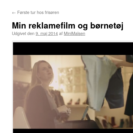
←
Første tur hos frisøren
Min reklamefilm og børnetøj
Udgivet den
9. maj 2014
af
MiniMalsen