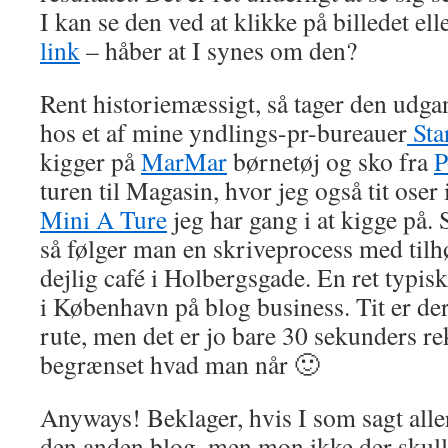
I kan se den ved at klikke på billedet el
link
– håber at I synes om den?
Rent historiemæssigt, så tager den udga
hos et af mine yndlings-pr-bureauer
Sta
kigger på
MarMar
børnetøj og sko fra
turen til Magasin, hvor jeg også tit oser 
Mini A Ture
jeg har gang i at kigge på.
så følger man en skriveprocess med tilh
dejlig café i Holbergsgade. En ret typisk
i København på blog business. Tit er der
rute, men det er jo bare 30 sekunders re
begrænset hvad man når 🙂
Anyways! Beklager, hvis I som sagt alle
den anden blog, men mon ikke der skul