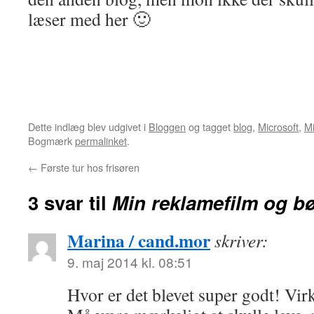
læser med her 🙂
Dette indlæg blev udgivet i
Bloggen
og tagget
blog
,
Microsoft
,
M
Bogmærk
permalinket
.
←
Første tur hos frisøren
3 svar til
Min reklamefilm og bø
Marina / cand.mor
skriver:
9. maj 2014 kl. 08:51
Hvor er det blevet super godt! Vir