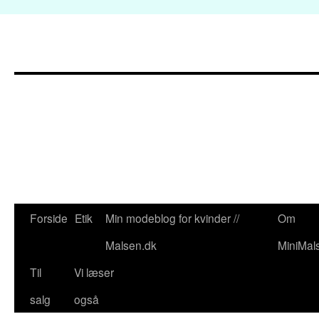
Forside
Etik
Min modeblog for kvinder //
Om
Hop
Malsen.dk
MiniMal
til
Til
Vi læser
indhold
salg
også