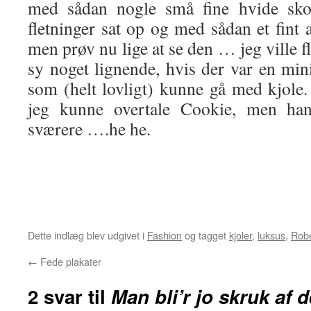
med sådan nogle små fine hvide sko
fletninger sat op og med sådan et fint
men prøv nu lige at se den … jeg ville f
sy noget lignende, hvis der var en min
som (helt lovligt) kunne gå med kjole
jeg kunne overtale Cookie, men hans
sværere ….he he.
Dette indlæg blev udgivet i
Fashion
og tagget
kjoler
,
luksus
,
Robe
←
Fede plakater
2 svar til
Man bli’r jo skruk af d